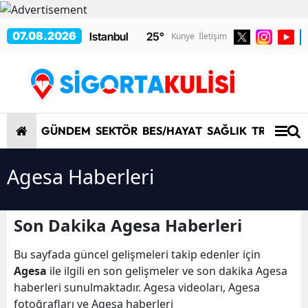
07.08.2026
25
°
Künye
İletişim
GÜNDEM
SEKTÖR
BES/HAYAT
SAĞLIK
TRAFİK/K
Agesa Haberleri
Son Dakika Agesa Haberleri
Bu sayfada güncel gelişmeleri takip edenler için
Agesa
ile ilgili en son gelişmeler ve son dakika Agesa
haberleri sunulmaktadır. Agesa videoları, Agesa
fotoğrafları ve Agesa haberleri