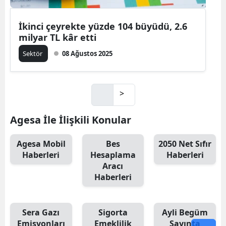
İkinci çeyrekte yüzde 104 büyüdü, 2.6
milyar TL kâr etti
Sektör
08 Ağustos 2025
>
Agesa İle İlişkili Konular
Agesa Mobil
Bes
2050 Net Sıfır
Haberleri
Hesaplama
Haberleri
Aracı
Haberleri
Sera Gazı
Sigorta
Ayli Begüm
Emisyonları
Emeklilik
Sayınta