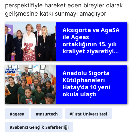
perspektifiyle hareket eden bireyler olarak
gelişmesine katkı sunmayı amaçlıyor
Aksigorta ve AgeSA
ile Ageas
ortaklığının 15. yılı
kraliyet ziyaretiyle
kutlandı
Anadolu Sigorta
Kütüphaneleri
Hatay’da 10 yeni
okula ulaştı
#agesa
#ınsurtech
#Fırat Üniversitesi
#Sabancı Gençlik Seferberliği