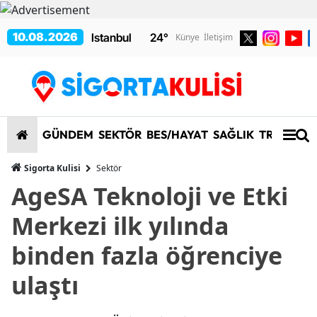
10.08.2026
24
°
Künye
İletişim
GÜNDEM
SEKTÖR
BES/HAYAT
SAĞLIK
TRAFİK/K
Sigorta Kulisi
Sektör
AgeSA Teknoloji ve Etki
Merkezi ilk yılında
binden fazla öğrenciye
ulaştı