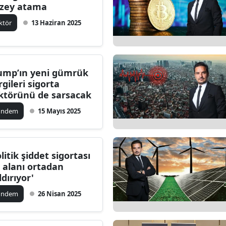
zey atama
ktör
13 Haziran 2025
ump’ın yeni gümrük
rgileri sigorta
ktörünü de sarsacak
ündem
15 Mayıs 2025
olitik şiddet sigortası
i alanı ortadan
ldırıyor'
ündem
26 Nisan 2025