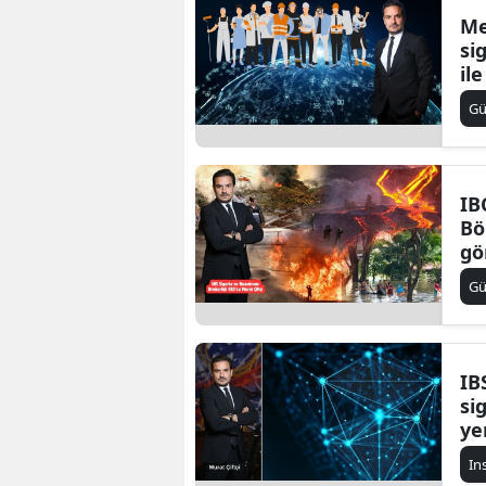
Me
si
il
ed
G
IB
Bö
gö
gel
G
IB
si
ye
ri
In