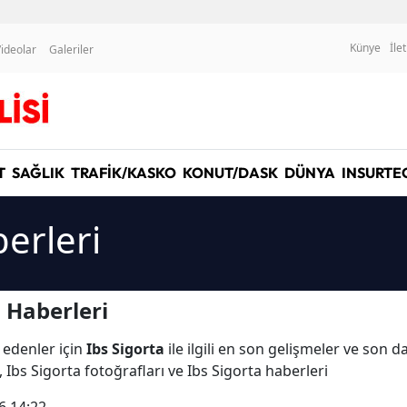
Künye
İle
ideolar
Galeriler
T
SAĞLIK
TRAFİK/KASKO
KONUT/DASK
DÜNYA
INSURTE
erleri
 Haberleri
 edenler için
Ibs Sigorta
ile ilgili en son gelişmeler ve son d
, Ibs Sigorta fotoğrafları ve Ibs Sigorta haberleri
6 14:22