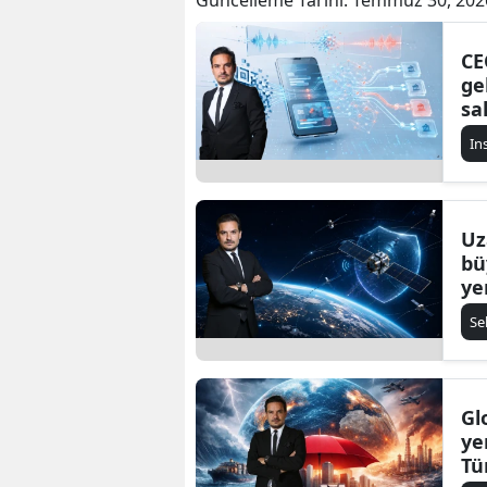
CE
ge
sa
In
Uz
bü
ye
ha
Se
Gl
yen
Tü