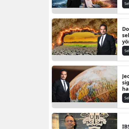
ha
Se
Do
se
yö
şe
Se
Je
si
ha
Se
IB