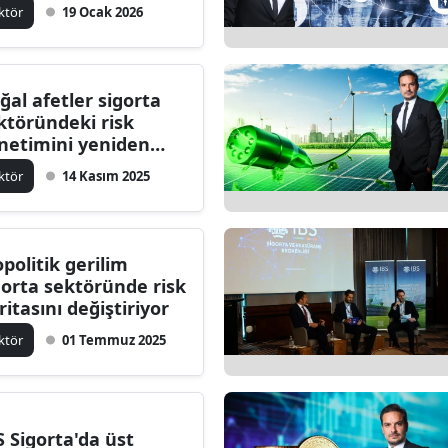
zır mı?
ktör
19 Ocak 2026
ğal afetler sigorta
ktöründeki risk
netimini yeniden
killendiriyor
ktör
14 Kasım 2025
opolitik gerilim
gorta sektöründe risk
ritasını değiştiriyor
ktör
01 Temmuz 2025
S Sigorta'da üst