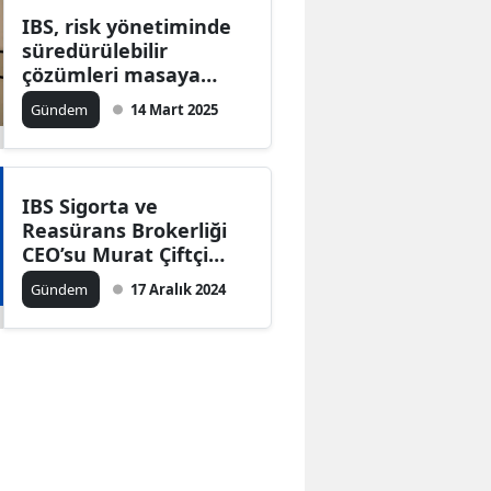
IBS, risk yönetiminde
süredürülebilir
çözümleri masaya
yatırdı
Gündem
14 Mart 2025
IBS Sigorta ve
Reasürans Brokerliği
CEO’su Murat Çiftçi
geleceğin risklerini
Gündem
17 Aralık 2024
değerlendirdi