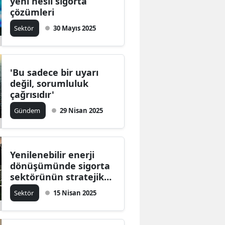
yeni nesil sigorta
çözümleri
Sektör
30 Mayıs 2025
'Bu sadece bir uyarı
değil, sorumluluk
çağrısıdır'
Gündem
29 Nisan 2025
Yenilenebilir enerji
dönüşümünde sigorta
sektörünün stratejik
rolü
Sektör
15 Nisan 2025