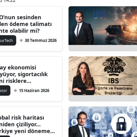
O’nun sesinden
len ödeme talimatı
hte olabilir mi?
surTech
30 Temmuz 2026
ay ekonomisi
yüyor, sigortacılık
ni risklere
zırlanıyor
ktör
15 Haziran 2026
obal risk haritası
iden çiziliyor...
rkiye yeni döneme