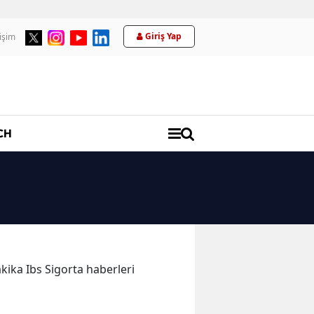
Giriş Yap
tişim
Üyelik
CH
akika Ibs Sigorta haberleri