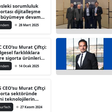
sleki sorumluluk
gortası dijitalleşme
e büyümeye devam
iyor
ündem
28 Mart 2025
C CEO’su Murat Çiftçi:
lgesel farklılıklara
re sigorta ürünleri
iştirilmeli
ündem
14 Ocak 2025
S CEO'su Murat Çiftçi
gorta sektöründe
ni teknolojilerin
skini değerlendirdi
surTech
27 Kasım 2024