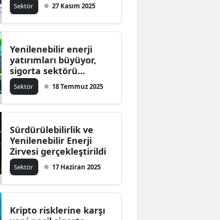
düzenleyecek
Sektör
27 Kasım 2025
Yenilenebilir enerji
yatırımları büyüyor,
sigorta sektörü
güvence sunuyor
Sektör
18 Temmuz 2025
Sürdürülebilirlik ve
Yenilenebilir Enerji
Zirvesi gerçekleştirildi
Sektör
17 Haziran 2025
Kripto risklerine karşı