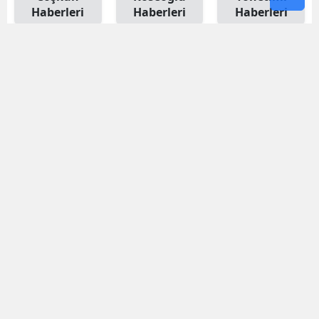
Haberleri
Haberleri
Haberleri
Koruma
Acentelik
Açıkları
Modeli
Haberleri
Haberleri
#
Seddk
#
Tsb
#
Bireysel Emeklilik
#
Trafik Sigortası
#
Ahmet Yaşar