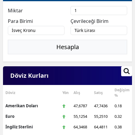
Miktar
Para Birimi
Çevrileceği Birim
Hesapla
Döviz Kurları
Değişim
Döviz
Yön
Alış
Satış
%
Amerikan Doları
47,6787
47,7436
0.18
Euro
55,1254
55,2510
0.32
İngiliz Sterlini
64,3468
64,4811
0.38