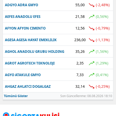
55,00
(-2,48%)
ADGYO ADRA GMYO
21,58
(0,56%)
AEFES ANADOLU EFES
12,56
(-0,79%)
AFYON AFYON CIMENTO
236,00
(-1,13%)
AGESA AGESA HAYAT EMEKLILIK
35,26
(1,56%)
AGHOL ANADOLU GRUBU HOLDING
2,35
(1,29%)
AGROT AGROTECH TEKNOLOJI
7,33
(0,41%)
AGYO ATAKULE GMYO
32,14
(-0,25%)
AHGAZ AHLATCI DOGALGAZ
Tümünü Göster
Son Güncellenme: 08.08.2026 18:10