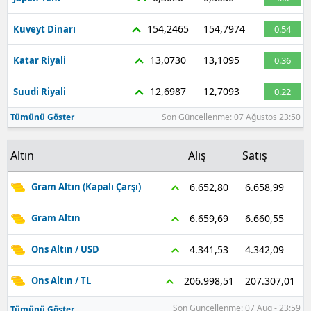
154,2465
154,7974
Kuveyt Dinarı
0.54
13,0730
13,1095
Katar Riyali
0.36
12,6987
12,7093
Suudi Riyali
0.22
Tümünü Göster
Son Güncellenme: 07 Ağustos 23:50
Altın
Alış
Satış
6.658,99
6.652,80
Gram Altın (Kapalı Çarşı)
6.660,55
6.659,69
Gram Altın
4.342,09
4.341,53
Ons Altın / USD
207.307,01
206.998,51
Ons Altın / TL
Son Güncellenme: 07 Aug - 23:59
Tümünü Göster