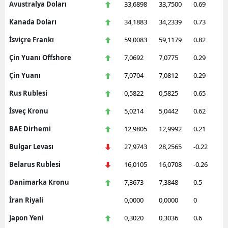
Avustralya Doları
33,6898
33,7500
0.69
Kanada Doları
34,1883
34,2339
0.73
İsviçre Frankı
59,0083
59,1179
0.82
Çin Yuanı Offshore
7,0692
7,0775
0.29
Çin Yuanı
7,0704
7,0812
0.29
Rus Rublesi
0,5822
0,5825
0.65
İsveç Kronu
5,0214
5,0442
0.62
BAE Dirhemi
12,9805
12,9992
0.21
Bulgar Levası
27,9743
28,2565
-0.22
Belarus Rublesi
16,0105
16,0708
-0.26
Danimarka Kronu
7,3673
7,3848
0.5
İran Riyali
0,0000
0,0000
0
Japon Yeni
0,3020
0,3036
0.6