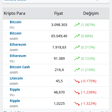
Kripto Para
Fiyat
Değişim
Bitcoin
3.098.303
(1.087%)
(TL)
Bitcoin
65.049,40
(0.88%)
(USDT)
Ethereum
1.918,63
(0.515%)
(USDT)
Ethereum
91.389
(0.722%)
(TL)
Bitcoin Cash
216,4
(1.216%)
(USDT)
Litecoin
45,5
(-0.175%)
(USDT)
Ripple
48,670
(-1.238%)
(TL)
Ripple
1,0225
(-1.322%)
(USDT)