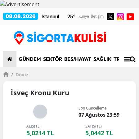
08.08.2026
25
°
Künye
İletişim
GÜNDEM
SEKTÖR
BES/HAYAT
SAĞLIK
TRAFİK/K
/
Döviz
İsveç Kronu Kuru
Son Güncelleme
07 Ağustos 23:59
ALIŞ(TL)
SATIŞ(TL)
5,0214 TL
5,0442 TL