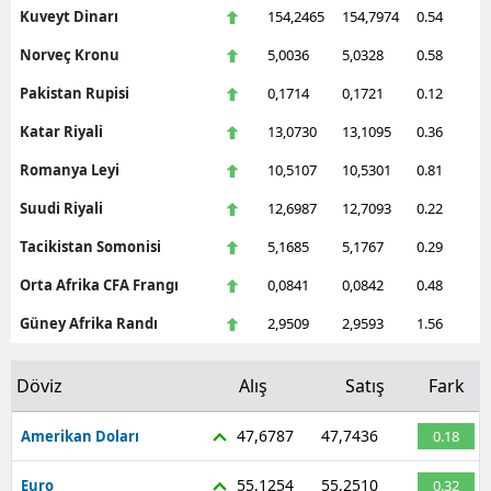
Kuveyt Dinarı
154,2465
154,7974
0.54
Norveç Kronu
5,0036
5,0328
0.58
Pakistan Rupisi
0,1714
0,1721
0.12
Katar Riyali
13,0730
13,1095
0.36
Romanya Leyi
10,5107
10,5301
0.81
Suudi Riyali
12,6987
12,7093
0.22
Tacikistan Somonisi
5,1685
5,1767
0.29
Orta Afrika CFA Frangı
0,0841
0,0842
0.48
Güney Afrika Randı
2,9509
2,9593
1.56
Döviz
Alış
Satış
Fark
47,6787
47,7436
Amerikan Doları
0.18
55,1254
55,2510
Euro
0.32