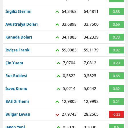
64,3468
64,4811
İngiliz Sterlini
0.38
33,6898
33,7500
Avustralya Doları
0.69
34,1883
34,2339
Kanada Doları
0.73
59,0083
59,1179
İsviçre Frankı
0.82
7,0704
7,0812
Çin Yuanı
0.29
0,5822
0,5825
Rus Rublesi
0.65
5,0214
5,0442
İsveç Kronu
0.62
12,9805
12,9992
BAE Dirhemi
0.21
27,9743
28,2565
Bulgar Levası
-0.22
0,3020
0,3036
Japon Yeni
0.6