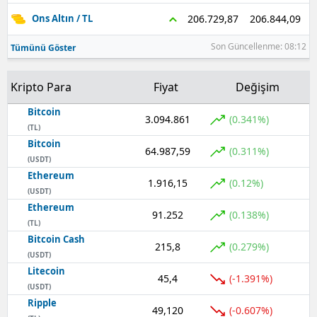
206.844,09
206.729,87
Ons Altın / TL
Son Güncellenme: 08:12
Tümünü Göster
Kripto Para
Fiyat
Değişim
Bitcoin
3.094.861
(0.341%)
(TL)
Bitcoin
64.987,59
(0.311%)
(USDT)
Ethereum
1.916,15
(0.12%)
(USDT)
Ethereum
91.252
(0.138%)
(TL)
Bitcoin Cash
215,8
(0.279%)
(USDT)
Litecoin
45,4
(-1.391%)
(USDT)
Ripple
49,120
(-0.607%)