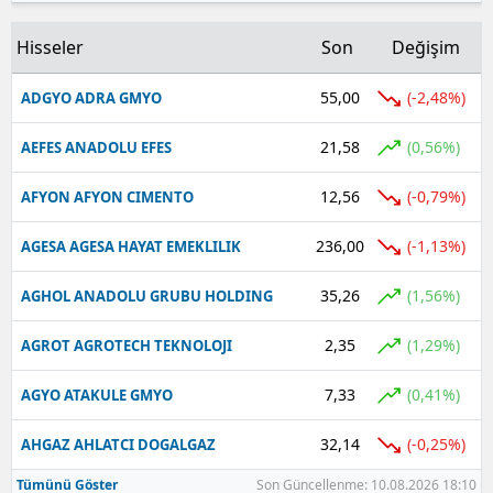
Hisseler
Son
Değişim
55,00
(-2,48%)
ADGYO ADRA GMYO
21,58
(0,56%)
AEFES ANADOLU EFES
12,56
(-0,79%)
AFYON AFYON CIMENTO
236,00
(-1,13%)
AGESA AGESA HAYAT EMEKLILIK
35,26
(1,56%)
AGHOL ANADOLU GRUBU HOLDING
2,35
(1,29%)
AGROT AGROTECH TEKNOLOJI
7,33
(0,41%)
AGYO ATAKULE GMYO
32,14
(-0,25%)
AHGAZ AHLATCI DOGALGAZ
Tümünü Göster
Son Güncellenme: 10.08.2026 18:10