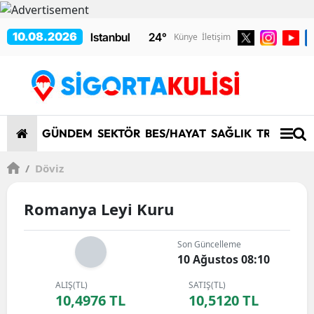
10.08.2026
24
°
Künye
İletişim
GÜNDEM
SEKTÖR
BES/HAYAT
SAĞLIK
TRAFİK/K
/
Döviz
Romanya Leyi Kuru
Son Güncelleme
10 Ağustos 08:10
ALIŞ(TL)
SATIŞ(TL)
10,4976 TL
10,5120 TL