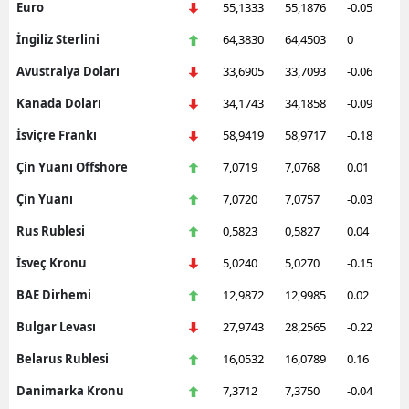
Euro
55,1333
55,1876
-0.05
İngiliz Sterlini
64,3830
64,4503
0
Avustralya Doları
33,6905
33,7093
-0.06
Kanada Doları
34,1743
34,1858
-0.09
İsviçre Frankı
58,9419
58,9717
-0.18
Çin Yuanı Offshore
7,0719
7,0768
0.01
Çin Yuanı
7,0720
7,0757
-0.03
Rus Rublesi
0,5823
0,5827
0.04
İsveç Kronu
5,0240
5,0270
-0.15
BAE Dirhemi
12,9872
12,9985
0.02
Bulgar Levası
27,9743
28,2565
-0.22
Belarus Rublesi
16,0532
16,0789
0.16
Danimarka Kronu
7,3712
7,3750
-0.04