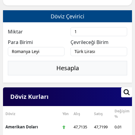
Döviz Çevirici
Miktar
Para Birimi
Çevrileceği Birim
Hesapla
Döviz Kurları
Değişim
Döviz
Yön
Alış
Satış
%
Amerikan Doları
47,7135
47,7199
0.01