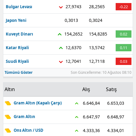
27,9743
28,2565
Bulgar Levası
-0.22
0,3013
0,3024
Japon Yeni
-0.33
154,2652
154,8285
Kuveyt Dinarı
0.02
12,6370
13,5742
Katar Riyali
0.11
12,7041
12,7118
Suudi Riyali
0.03
Tümünü Göster
Son Güncellenme: 10 Ağustos 08:10
Altın
Alış
Satış
6.653,03
6.646,84
Gram Altın (Kapalı Çarşı)
6.648,97
6.647,97
Gram Altın
4.334,01
4.333,36
Ons Altın / USD