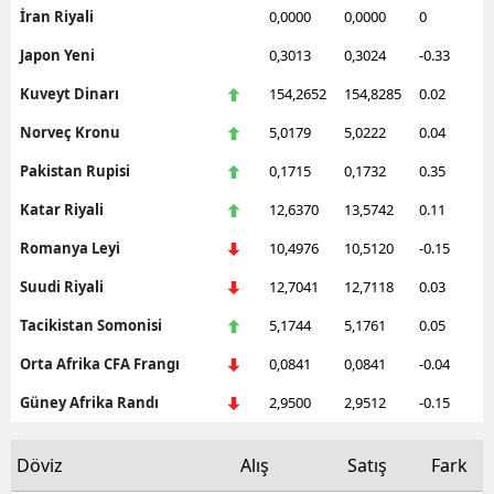
İran Riyali
0,0000
0,0000
0
Japon Yeni
0,3013
0,3024
-0.33
Kuveyt Dinarı
154,2652
154,8285
0.02
Norveç Kronu
5,0179
5,0222
0.04
Pakistan Rupisi
0,1715
0,1732
0.35
Katar Riyali
12,6370
13,5742
0.11
Romanya Leyi
10,4976
10,5120
-0.15
Suudi Riyali
12,7041
12,7118
0.03
Tacikistan Somonisi
5,1744
5,1761
0.05
Orta Afrika CFA Frangı
0,0841
0,0841
-0.04
Güney Afrika Randı
2,9500
2,9512
-0.15
Döviz
Alış
Satış
Fark