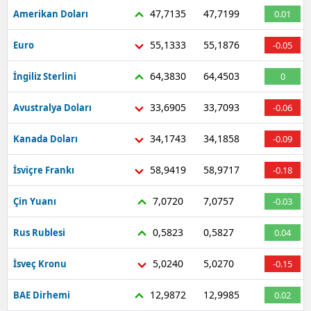
47,7135
47,7199
Amerikan Doları
0.01
55,1333
55,1876
Euro
-0.05
64,3830
64,4503
İngiliz Sterlini
0
33,6905
33,7093
Avustralya Doları
-0.06
34,1743
34,1858
Kanada Doları
-0.09
58,9419
58,9717
İsviçre Frankı
-0.18
7,0720
7,0757
Çin Yuanı
-0.03
0,5823
0,5827
Rus Rublesi
0.04
5,0240
5,0270
İsveç Kronu
-0.15
12,9872
12,9985
BAE Dirhemi
0.02