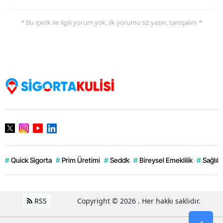
* Bu içerik ile ilgili yorum yok, ilk yorumu siz yazın, tartışalım *
#
Quick Sigorta
#
Prim Üretimi
#
Seddk
#
Bireysel Emeklilik
#
Sağlık 
RSS
Copyright © 2026 . Her hakkı saklıdır.