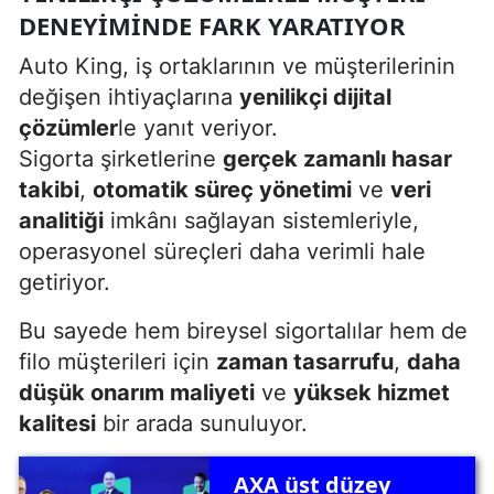
DENEYIMINDE FARK YARATIYOR
Auto King, iş ortaklarının ve müşterilerinin
değişen ihtiyaçlarına
yenilikçi dijital
çözümler
le yanıt veriyor.
Sigorta şirketlerine
gerçek zamanlı hasar
takibi
,
otomatik süreç yönetimi
ve
veri
analitiği
imkânı sağlayan sistemleriyle,
operasyonel süreçleri daha verimli hale
getiriyor.
Bu sayede hem bireysel sigortalılar hem de
filo müşterileri için
zaman tasarrufu
,
daha
düşük onarım maliyeti
ve
yüksek hizmet
kalitesi
bir arada sunuluyor.
AXA üst düzey