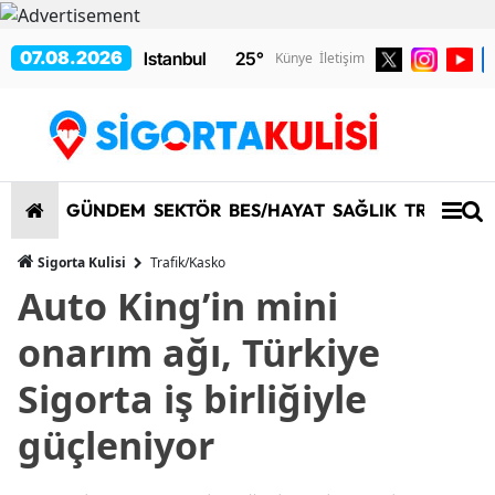
07.08.2026
25
°
Künye
İletişim
GÜNDEM
SEKTÖR
BES/HAYAT
SAĞLIK
TRAFİK/K
Sigorta Kulisi
Trafik/Kasko
Auto King’in mini
onarım ağı, Türkiye
Sigorta iş birliğiyle
güçleniyor