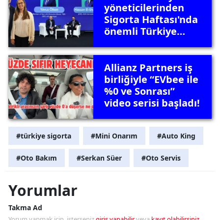
yöneticilerinden
Sigorta Haftası'nda
önemli Türkiye
mesajları
Allianz Partners iş
birliğiyle “EVbee ile
%0 ve Sonrası”
video serisi başladı!
#türkiye sigorta
#Mini Onarım
#Auto King
#Oto Bakım
#Serkan Süer
#Oto Servis
Yorumlar
Takma Ad
Yorum yapmak için, isterseniz
giriş yapabilir
veya
kayıt olabilirsiniz
.