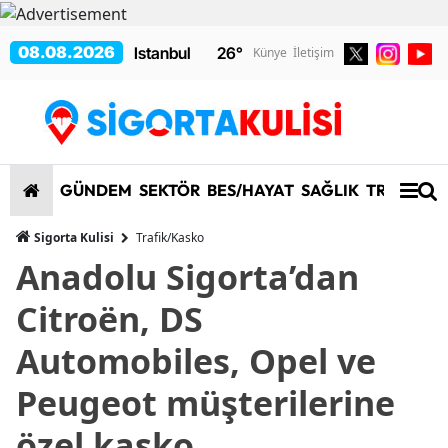
08.08.2026
26
°
Künye
İletişim
GÜNDEM
SEKTÖR
BES/HAYAT
SAĞLIK
TRAFİK/K
Sigorta Kulisi
Trafik/Kasko
Anadolu Sigorta’dan
Citroën, DS
Automobiles, Opel ve
Peugeot müşterilerine
özel kasko