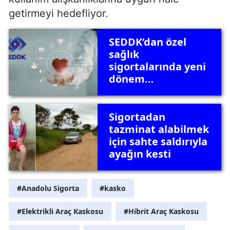
getirmeyi hedefliyor.
SEDDK’dan özel
sağlık
sigortalarında yeni
dönem
bilgilendirme
rehberi
Sigortadan
tazminat alabilmek
için sahte saldırıyla
ayağın kesti
#Anadolu Sigorta
#kasko
#Elektrikli Araç Kaskosu
#Hibrit Araç Kaskosu