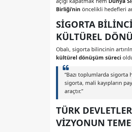
açığı kapatmak hem
Dünya Sig
Birliği’nin
öncelikli hedefleri a
SIGORTA BILINC
KÜLTÜREL DÖN
Obalı, sigorta bilincinin artır
kültürel dönüşüm süreci
oldu
“Bazı toplumlarda sigorta h
sigorta, mali kayıpların pay
araçtır.”
TÜRK DEVLETLER
VIZYONUN TEME