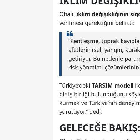
İKLIM DEĞIŞIKLI
Obalı,
iklim değişikliğinin si
verilmesi gerektiğini belirtti:
“Kentleşme, toprak kayıpla
afetlerin (sel, yangın, kura
getiriyor. Bu nedenle parame
risk yönetimi çözümlerinin
Türkiye’deki
TARSİM modeli
il
bir iş birliği bulunduğunu söyl
kurmak ve Türkiye’nin deneyimi
yürütüyor.” dedi.
GELECEĞE BAKIŞ