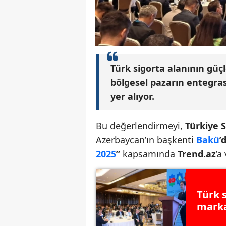
Türk sigorta alanının güçl
bölgesel pazarın entegra
yer alıyor.
Bu değerlendirmeyi,
Türkiye Si
Azerbaycan’ın başkenti
Bakü
’
2025
”
kapsamında
Trend.az
’a
Türk 
marka