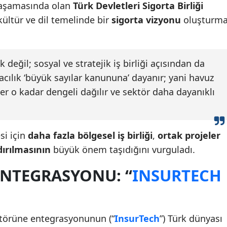
 aşamasında olan
Türk Devletleri Sigorta Birliği
 kültür ve dil temelinde bir
sigorta vizyonu
oluşturm
 değil; sosyal ve stratejik iş birliği açısından da
cılık ‘büyük sayılar kanununa’ dayanır; yani havuz
ler o kadar dengeli dağılır ve sektör daha dayanıklı
si için
daha fazla bölgesel iş birliği
,
ortak projeler
dırılmasının
büyük önem taşıdığını vurguladı.
ENTEGRASYONU: “
INSURTECH
ektörüne entegrasyonunun (“
InsurTech
”) Türk dünyası