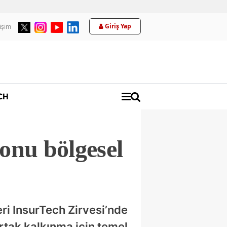
Giriş Yap
tişim
Üyelik
CH
onu bölgesel
ri InsurTech Zirvesi’nde
ortak kalkınma için temel