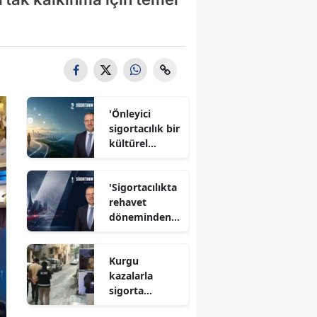
'Önleyici
sigortacılık bir
kültürel
dönüşüm'
'Sigortacılıkta
rehavet
döneminden
çıkma zamanı'
Kurgu
kazalarla
sigorta
dolandırıcılığı