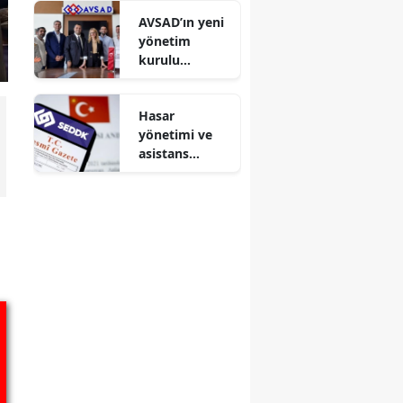
yapan örgütte
AVSAD’ın yeni
avukat detayı
yönetim
kurulu
belirlendi: Eda
Alptekin
Hasar
başkan seçildi
yönetimi ve
asistans
sağlayıcılarına
250 milyon TL
özsermaye
şartı