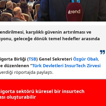
endirilmesi, karşılıklı güvenin artırılması ve
syonu, geleceğe dönük temel hedefler arasında
gorta Birliği (
TSB
) Genel Sekreteri
Özgür Obalı
,
de düzenlenen “
Türk Devletleri InsurTech Zirvesi
 verdiği röportajda paylaştı.
sigorta sektörü küresel bir insurtech
sı oluşturabilir