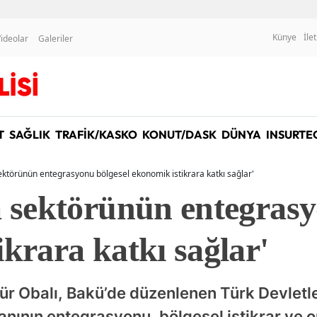
Künye
İle
ideolar
Galeriler
T
SAĞLIK
TRAFİK/KASKO
KONUT/DASK
DÜNYA
INSURTE
sektörünün entegrasyonu bölgesel ekonomik istikrara katkı sağlar'
a sektörünün entegrasy
krara katkı sağlar'
r Obalı, Bakü’de düzenlenen Türk Devletle
anının entegrasyonu, bölgesel istikrar ve 