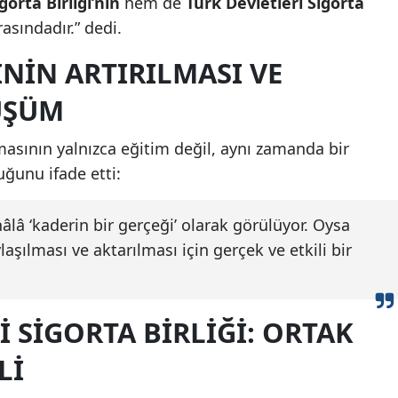
orta Birliği’nin
hem de
Türk Devletleri Sigorta
rasındadır.” dedi.
ININ ARTIRILMASI VE
ÜŞÜM
ılmasının yalnızca eğitim değil, aynı zamanda bir
ğunu ifade etti:
âlâ ‘kaderin bir gerçeği’ olarak görülüyor. Oysa
laşılması ve aktarılması için gerçek ve etkili bir
I SIGORTA BIRLIĞI: ORTAK
LI