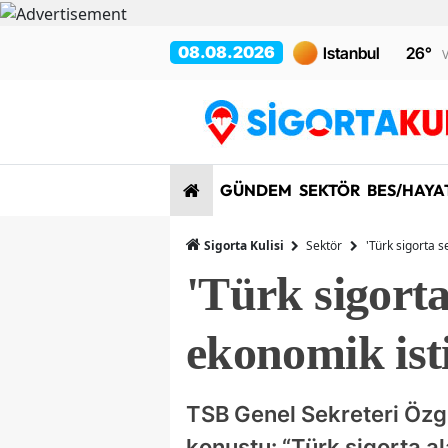
08.08.2026
26
°
V
GÜNDEM
SEKTÖR
BES/HAYA
Sigorta Kulisi
Sektör
'Türk sigorta 
'Türk sigort
ekonomik isti
TSB Genel Sekreteri Özgü
konuştu: “Türk sigorta al