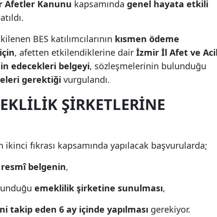
r Afetler Kanunu
kapsamında
genel hayata etkili
atıldı.
ilenen BES katılımcılarının
kısmen ödeme
için
, afetten etkilendiklerine dair
İzmir İl Afet ve Aci
 edecekleri belgeyi
, sözleşmelerinin bulunduğu
eleri gerektiği
vurgulandı.
KLILIK ŞIRKETLERINE
 ikinci fıkrası kapsamında yapılacak başvurularda;
n
resmî belgenin
,
ulunduğu
emeklilik şirketine sunulması
,
ini takip eden 6 ay içinde yapılması
gerekiyor.