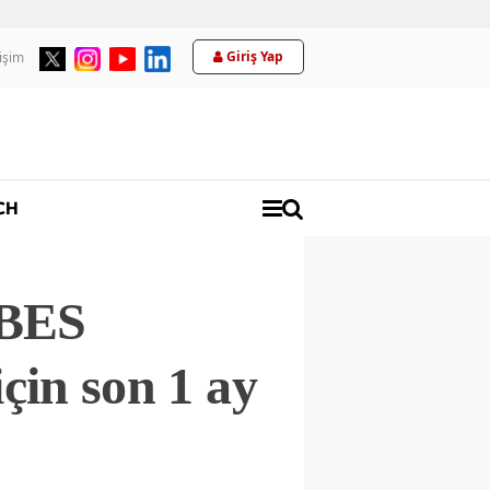
Giriş Yap
tişim
Üyelik
CH
 BES
çin son 1 ay