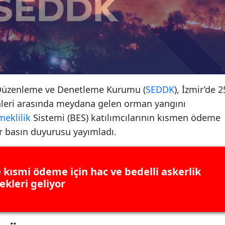
k Düzenleme ve Denetleme Kurumu (
SEDDK
), İzmir’de 2
hleri arasında meydana gelen orman yangını
meklilik
Sistemi (BES) katılımcılarının kısmen ödeme
ir basın duyurusu yayımladı.
e kısmi ödeme için hac ve bedelli askerlik
ekleri geliyor