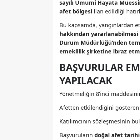
sayılı Umumi Hayata Müessi
afet bölgesi
ilan edildiği hatırl
Bu kapsamda, yangınlardan etk
hakkından yararlanabilmesi 
Durum Müdürlüğü’nden temin
emeklilik şirketine ibraz etm
BAŞVURULAR EME
YAPILACAK
Yönetmeliğin 8’inci maddesinin
Afetten etkilendiğini göstere
Katılımcının sözleşmesinin b
Başvuruların
doğal afet tarih