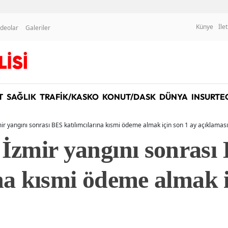
Künye
İle
ideolar
Galeriler
T
SAĞLIK
TRAFİK/KASKO
KONUT/DASK
DÜNYA
INSURTE
r yangını sonrası BES katılımcılarına kısmi ödeme almak için son 1 ay açıklaması
zmir yangını sonrası
na kısmi ödeme almak i