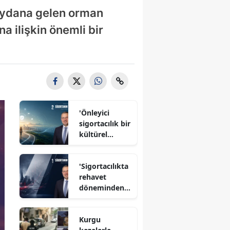
eydana gelen orman
a ilişkin önemli bir
'Önleyici
sigortacılık bir
kültürel
dönüşüm'
'Sigortacılıkta
rehavet
döneminden
çıkma zamanı'
Kurgu