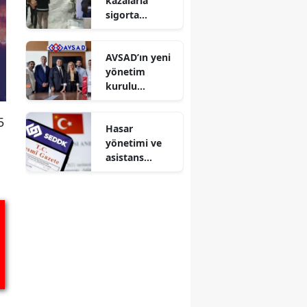
kazalarla
sigorta
dolandırıcılığı
yapan örgütte
AVSAD’ın yeni
avukat detayı
yönetim
kurulu
belirlendi: Eda
Alptekin
5
Hasar
başkan seçildi
yönetimi ve
asistans
sağlayıcılarına
250 milyon TL
özsermaye
şartı