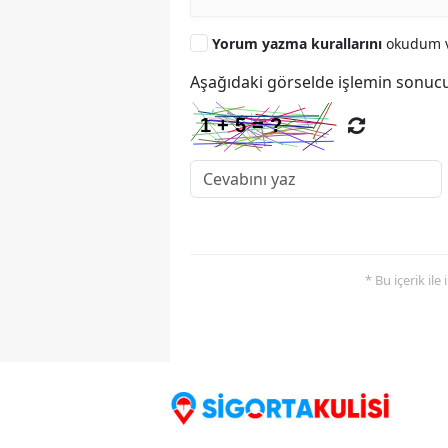
Yorum yazma kurallarını
okudum v
Aşağıdaki görselde işlemin sonucu
* Bu içerik ile