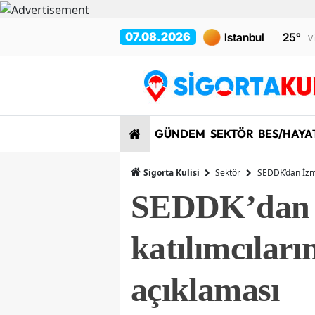
07.08.2026
25
°
V
GÜNDEM
SEKTÖR
BES/HAYA
Sigorta Kulisi
Sektör
SEDDK’dan İzmi
SEDDK’dan İ
katılımcıları
açıklaması