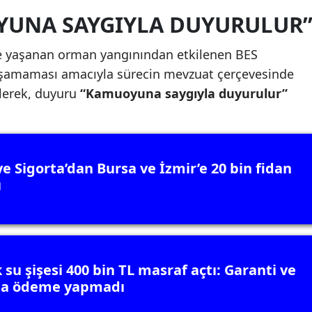
YUNA SAYGIYLA DUYURULUR
e yaşanan orman yangınından etkilenen BES
yaşamaması amacıyla sürecin mevzuat çerçevesinde
dilerek, duyuru
“Kamuoyuna saygıyla duyurulur”
ye Sigorta’dan Bursa ve İzmir’e 20 bin fidan
ı
 su şişesi 400 bin TL masraf açtı: Garanti ve
ta ödeme yapmadı