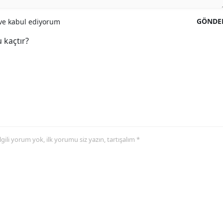
GÖNDE
e kabul ediyorum
 kaçtır?
 ilgili yorum yok, ilk yorumu siz yazın, tartışalım *