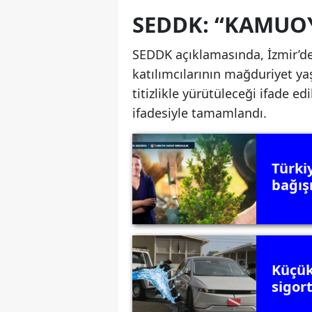
SEDDK: “KAMUO
SEDDK açıklamasında, İzmir’d
katılımcılarının mağduriyet 
titizlikle yürütüleceği ifade e
ifadesiyle tamamlandı.
Türki
bağış
Küçük
sigor