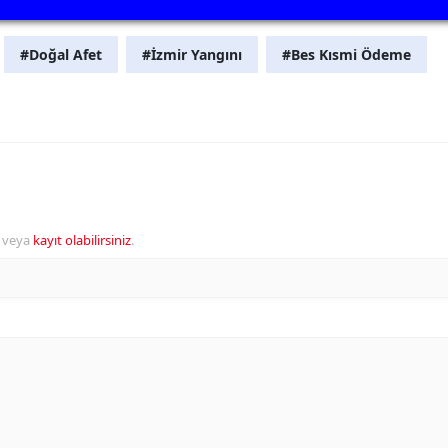
#Doğal Afet
#İzmir Yangını
#Bes Kısmi Ödeme
veya
kayıt olabilirsiniz
.