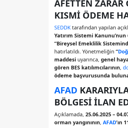
AFETTEN ZARAR 
KISMI ÖDEME H
SEDDK
tarafından yapılan açı
Yatırım Sistemi Kanunu’nun 
“Bireysel Emeklilik Sistem
hatırlatıldı. Yönetmeliğin
“
Doğ
maddesi
uyarınca,
genel haya
gören BES katılımcılarının
,
do
ödeme başvurusunda buluna
AFAD
KARARIYLA 
BÖLGESI İLAN E
Açıklamada,
25.06.2025 – 04.
orman yangınının
,
AFAD
’ın 1