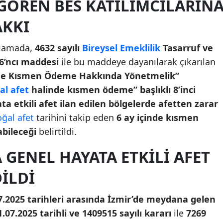
GÖREN BES KATILIMCILARIN
AKKI
klamada,
4632 sayılı
Bireysel Emeklilik
Tasarruf ve
6’ncı maddesi
ile bu maddeye dayanılarak çıkarılan
inde Kısmen Ödeme Hakkında Yönetmelik”
al afet
halinde kısmen ödeme” başlıklı 8’inci
ta etkili afet ilan edilen bölgelerde afetten zarar
ğal afet
tarihini takip eden
6 ay içinde kısmen
bileceği
belirtildi.
GENEL HAYATA ETKILI AFET
DILDI
07.2025 tarihleri arasında İzmir’de meydana gelen
1.07.2025 tarihli ve 1409515 sayılı kararı
ile
7269