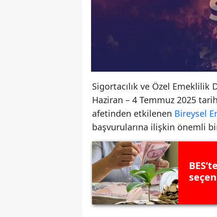
Sigortacılık ve Özel Emeklili
Haziran – 4 Temmuz 2025 tari
afetinden etkilenen
Bireysel E
başvurularına ilişkin önemli b
BES’t
seçen