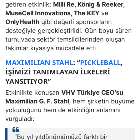
getiren etkinlik;
Milli Re, König & Reeker,
MuseCell Innovations, The KEY
ve
OnlyHealth
gibi değerli sponsorların
desteğiyle gerçekleştirildi. Gün boyu süren
turnuvada sektör temsilcilerinden oluşan
takımlar kıyasıya mücadele etti.
MAXIMILIAN STAHL
: “
PICKLEBALL
,
IŞIMIZI TANIMLAYAN ILKELERI
YANSITIYOR”
Etkinlikte konuşan
VHV Türkiye CEO’su
Maximilian G. F. Stahl
, hem şirketin büyüme
yolculuğunu hem de etkinliğin anlamını
vurguladı:
“Bu yıl yıldönümümüzü farklı bir