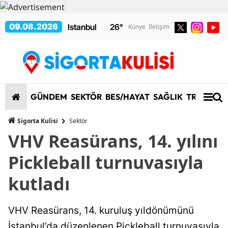
09.08.2026
26
°
Künye
İletişim
GÜNDEM
SEKTÖR
BES/HAYAT
SAĞLIK
TRAFİK/K
Sigorta Kulisi
Sektör
VHV Reasürans, 14. yılını
Pickleball turnuvasıyla
kutladı
VHV Reasürans, 14. kuruluş yıldönümünü
İstanbul’da düzenlenen Pickleball turnuvasıyla