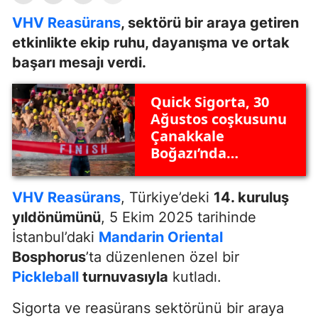
VHV Reasürans
, sektörü bir araya getiren
etkinlikte ekip ruhu, dayanışma ve ortak
başarı mesajı verdi.
Quick Sigorta, 30
Ağustos coşkusunu
Çanakkale
Boğazı’nda
kulaçlarla kutladı
VHV Reasürans
, Türkiye’deki
14. kuruluş
yıldönümünü
, 5 Ekim 2025 tarihinde
İstanbul’daki
Mandarin Oriental
Bosphorus
’ta düzenlenen özel bir
Pickleball
turnuvasıyla
kutladı.
Sigorta ve reasürans sektörünü bir araya