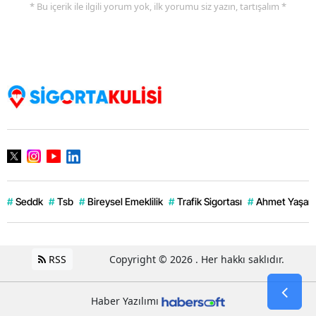
* Bu içerik ile ilgili yorum yok, ilk yorumu siz yazın, tartışalım *
#
Seddk
#
Tsb
#
Bireysel Emeklilik
#
Trafik Sigortası
#
Ahmet Yaşar
RSS
Copyright © 2026 . Her hakkı saklıdır.
Haber Yazılımı