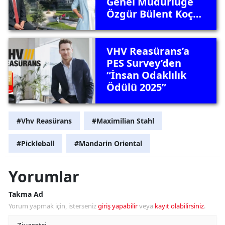
Genel Müdürlüğe
Özgür Bülent Koç
atandı
VHV Reasürans’a
PES Survey’den
“İnsan Odaklılık
Ödülü 2025”
#Vhv Reasürans
#Maximilian Stahl
#Pickleball
#Mandarin Oriental
Yorumlar
Takma Ad
Yorum yapmak için, isterseniz
giriş yapabilir
veya
kayıt olabilirsiniz
.