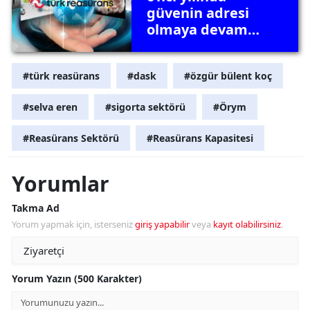
güvenin adresi
olmaya devam
ediyor
#türk reasürans
#dask
#özgür bülent koç
#selva eren
#sigorta sektörü
#Örym
#Reasürans Sektörü
#Reasürans Kapasitesi
Yorumlar
Takma Ad
Yorum yapmak için, isterseniz
giriş yapabilir
veya
kayıt olabilirsiniz
.
Yorum Yazın (500 Karakter)