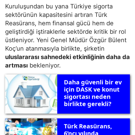
Kuruluşundan bu yana Türkiye sigorta
sektörünün kapasitesini artıran Türk
Reasürans, hem finansal gücü hem de
geliştirdiği iştiraklerle sektörde kritik bir rol
üstleniyor. Yeni Genel Müdür Özgür Bülent
Koç’un atanmasıyla birlikte, şirketin
uluslararası sahnedeki etkinliğinin daha da
artması
bekleniyor.
Daha güvenli bir ev
için DASK ve konut
sigortası neden
birlikte gerekli?
Türk Reasürans,
6’ncı yılında