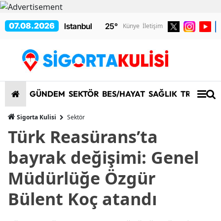
07.08.2026
25
°
Künye
İletişim
GÜNDEM
SEKTÖR
BES/HAYAT
SAĞLIK
TRAFİK/K
Sigorta Kulisi
Sektör
Türk Reasürans’ta
bayrak değişimi: Genel
Müdürlüğe Özgür
Bülent Koç atandı