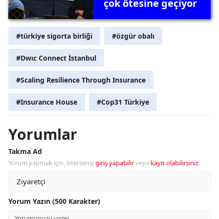
çok ötesine geçiyor
#türkiye sigorta birliği
#özgür obalı
#Dwıc Connect İstanbul
#Scaling Resilience Through Insurance
#Insurance House
#Cop31 Türkiye
Yorumlar
Takma Ad
Yorum yapmak için, isterseniz
giriş yapabilir
veya
kayıt olabilirsiniz
.
Yorum Yazın (500 Karakter)