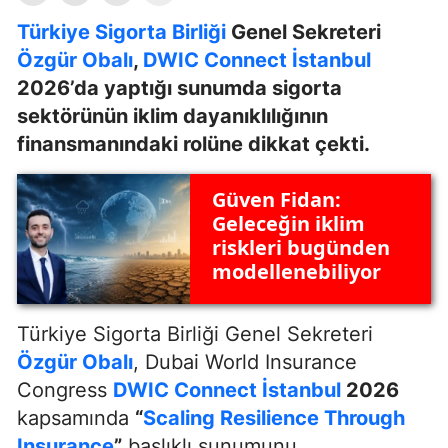
Türkiye Sigorta Birliği
Genel Sekreteri
Özgür Obalı
,
DWIC Connect İstanbul
2026’da yaptığı sunumda sigorta
sektörünün iklim dayanıklılığının
finansmanındaki rolüne dikkat çekti.
Güven Fidan:
Geleceğin iklim
riskleri bugünden
modellenebiliyor
Türkiye Sigorta Birliği Genel Sekreteri
Özgür Obalı
, Dubai World Insurance
Congress
DWIC Connect İstanbul
2026
kapsamında
“
Scaling Resilience Through
Insurance
”
başlıklı sunumunu