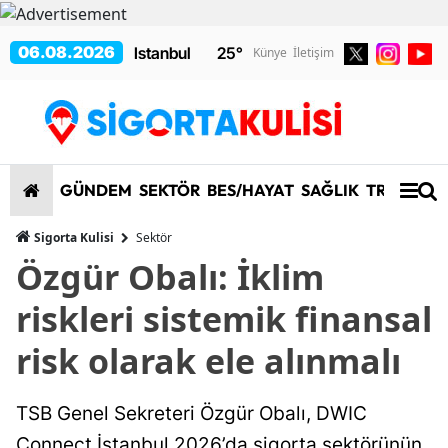
06.08.2026
25
°
Künye
İletişim
GÜNDEM
SEKTÖR
BES/HAYAT
SAĞLIK
TRAFİK/K
Sigorta Kulisi
Sektör
Özgür Obalı: İklim
riskleri sistemik finansal
risk olarak ele alınmalı
TSB Genel Sekreteri Özgür Obalı, DWIC
Connect İstanbul 2026’da sigorta sektörünün