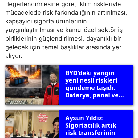
değerlendirmesine göre, iklim riskleriyle
mücadelede risk farkındalığının artırılması,
kapsayıcı sigorta ürünlerinin
yaygınlaştırılması ve kamu-özel sektör iş
birliklerinin güçlendirilmesi, dayanıklı bir
gelecek için temel başlıklar arasında yer
alıyor.
BYD’deki yangın
yeni nesil riskleri
gündeme taşıdı:
Batarya, panel ve
çip alarmı
Aysun Yıldız:
Sigortacılık artık
risk transferinin