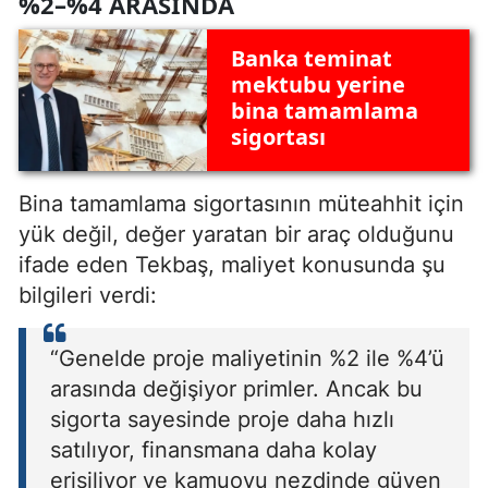
%2–%4 ARASINDA
Banka teminat
mektubu yerine
bina tamamlama
sigortası
Bina tamamlama sigortasının müteahhit için
yük değil, değer yaratan bir araç olduğunu
ifade eden Tekbaş, maliyet konusunda şu
bilgileri verdi:
“Genelde proje maliyetinin %2 ile %4’ü
arasında değişiyor primler. Ancak bu
sigorta sayesinde proje daha hızlı
satılıyor, finansmana daha kolay
erişiliyor ve kamuoyu nezdinde güven