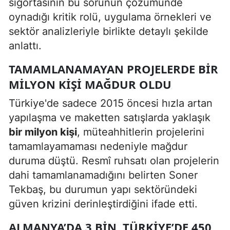
sigortasının bu sorunun çözümünde
oynadığı kritik rolü, uygulama örnekleri ve
sektör analizleriyle birlikte detaylı şekilde
anlattı.
TAMAMLANAMAYAN PROJELERDE BIR
MILYON KIŞI MAĞDUR OLDU
Türkiye'de sadece 2015 öncesi hızla artan
yapılaşma ve maketten satışlarda yaklaşık
bir milyon kişi
, müteahhitlerin projelerini
tamamlayamaması nedeniyle mağdur
duruma düştü. Resmî ruhsatı olan projelerin
dahi tamamlanamadığını belirten Soner
Tekbaş, bu durumun yapı sektöründeki
güven krizini derinleştirdiğini ifade etti.
ALMANYA’DA 3 BIN, TÜRKIYE’DE 450