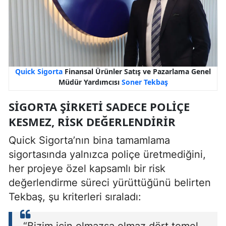
Quick Sigorta
Finansal Ürünler Satış ve Pazarlama Genel
Müdür Yardımcısı
Soner Tekbaş
SIGORTA ŞIRKETI SADECE POLIÇE
KESMEZ, RISK DEĞERLENDIRIR
Quick Sigorta’nın bina tamamlama
sigortasında yalnızca poliçe üretmediğini,
her projeye özel kapsamlı bir risk
değerlendirme süreci yürüttüğünü belirten
Tekbaş, şu kriterleri sıraladı:
“Bizim için olmazsa olmaz dört temel