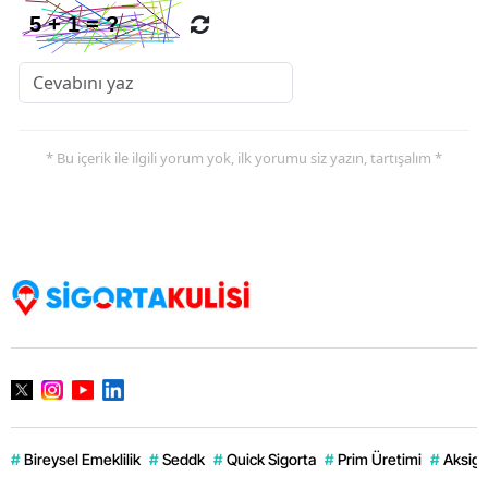
* Bu içerik ile ilgili yorum yok, ilk yorumu siz yazın, tartışalım *
#
Bireysel Emeklilik
#
Seddk
#
Quick Sigorta
#
Prim Üretimi
#
Aksigo