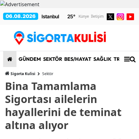
06.08.2026
25
°
Künye
İletişim
GÜNDEM
SEKTÖR
BES/HAYAT
SAĞLIK
TRAFİK/K
Sigorta Kulisi
Sektör
Bina Tamamlama
Sigortası ailelerin
hayallerini de teminat
altına alıyor