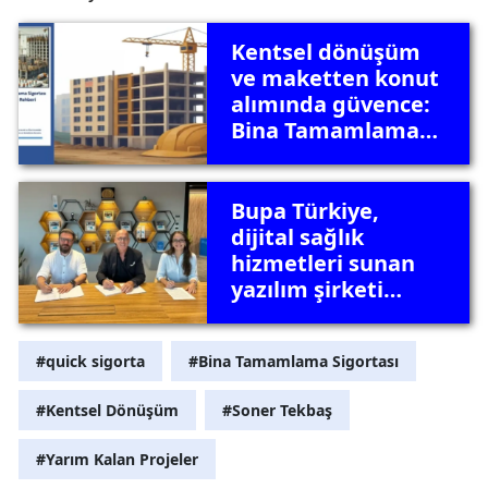
Kentsel dönüşüm
ve maketten konut
alımında güvence:
Bina Tamamlama
Sigortası Nedir?
Bupa Türkiye,
dijital sağlık
hizmetleri sunan
yazılım şirketi
Ortus’u satın alıyor
#quick sigorta
#Bina Tamamlama Sigortası
#Kentsel Dönüşüm
#Soner Tekbaş
#Yarım Kalan Projeler