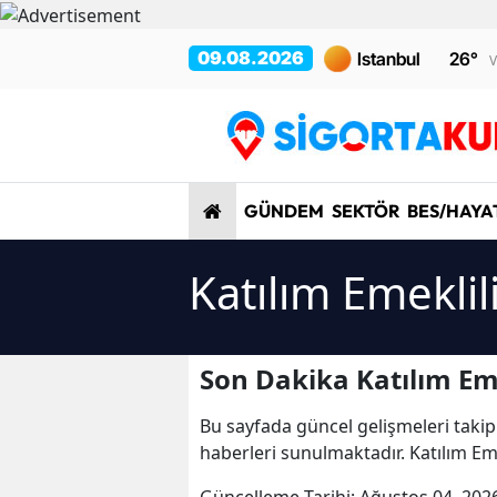
09.08.2026
26
°
V
GÜNDEM
SEKTÖR
BES/HAYA
Katılım Emeklil
Son Dakika Katılım Eme
Bu sayfada güncel gelişmeleri takip
haberleri sunulmaktadır. Katılım Emek
Güncelleme Tarihi:
Ağustos 04, 202