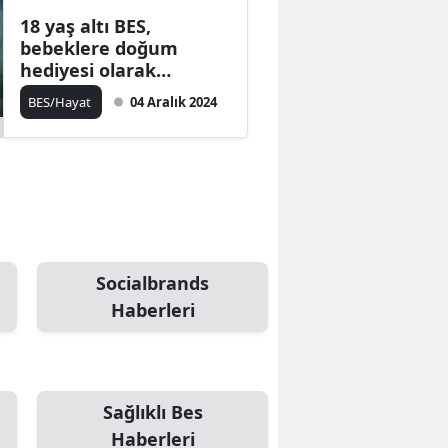
18 yaş altı BES,
bebeklere doğum
hediyesi olarak
verilmeye başlandı
BES/Hayat
04 Aralık 2024
Socialbrands
Haberleri
Sağlıklı Bes
Haberleri