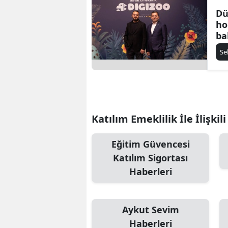
Dü
ho
ba
açı
Se
Katılım Emeklilik İle İlişkil
Eğitim Güvencesi
Katılım Sigortası
Haberleri
Aykut Sevim
Haberleri