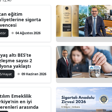
tan eğitim
liyetlerine sigorta
vencesi
ktör
04 Ağustos 2026
 yaş altı BES’te
zleşme sayısı 2
lyona yaklaştı
S/Hayat
09 Haziran 2026
tılım Emeklilik
rkiye’nin en iyi
verenleri arasında