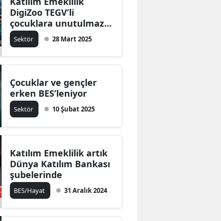
Katılım Emeklilik
DigiZoo TEGV’li
çocuklara unutulmaz
bir gün yaşattı
Sektör
28 Mart 2025
Çocuklar ve gençler
erken BES’leniyor
Sektör
10 Şubat 2025
Katılım Emeklilik artık
Dünya Katılım Bankası
şubelerinde
BES/Hayat
31 Aralık 2024