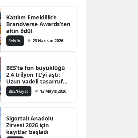
Katılım Emeklilik’e
Brandverse Awards’ten
altın ödül
Sektör
23 Haziran 2026
BES’te fon büyüklüğü
2,4 trilyon TL’yi aştı:
Uzun vadeli tasarruf
vurgusu
BES/Hayat
12 Mayıs 2026
Sigortalı Anadolu
Zirvesi 2026 için
kayıtlar başladı