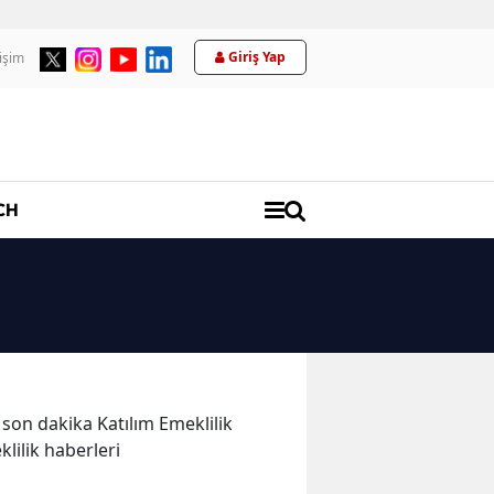
Giriş Yap
tişim
Üyelik
CH
e son dakika Katılım Emeklilik
klilik haberleri