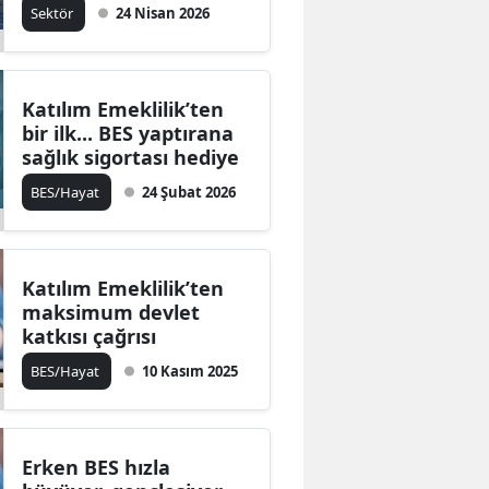
Sektör
24 Nisan 2026
Katılım Emeklilik’ten
bir ilk... BES yaptırana
sağlık sigortası hediye
BES/Hayat
24 Şubat 2026
Katılım Emeklilik’ten
maksimum devlet
katkısı çağrısı
BES/Hayat
10 Kasım 2025
Erken BES hızla