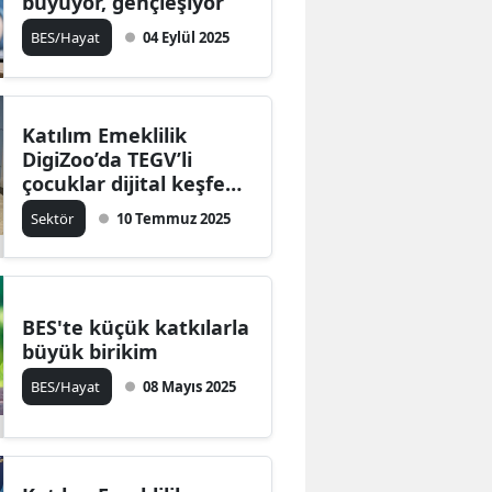
büyüyor, gençleşiyor
BES/Hayat
04 Eylül 2025
Katılım Emeklilik
DigiZoo’da TEGV’li
çocuklar dijital keşfe
çıktı
Sektör
10 Temmuz 2025
BES'te küçük katkılarla
büyük birikim
BES/Hayat
08 Mayıs 2025