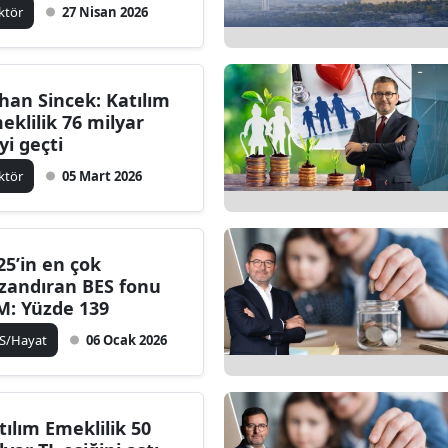
ktör
27 Nisan 2026
han Sincek: Katılım
eklilik 76 milyar
yi geçti
ktör
05 Mart 2026
25’in en çok
zandıran BES fonu
M: Yüzde 139
S/Hayat
06 Ocak 2026
tılım Emeklilik 50