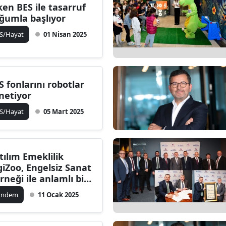
ken BES ile tasarruf
ğumla başlıyor
S/Hayat
01 Nisan 2025
S fonlarını robotlar
netiyor
S/Hayat
05 Mart 2025
tılım Emeklilik
, Engelsiz Sanat
rneği ile anlamlı bir
kinliğe ev sahipliği
ündem
11 Ocak 2025
ptı