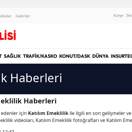
Künye
İle
ideolar
Galeriler
T
SAĞLIK
TRAFİK/KASKO
KONUT/DASK
DÜNYA
INSURTE
ik Haberleri
klilik Haberleri
 edenler için
Katılım Emeklilik
ile ilgili en son gelişmeler v
lilik videoları, Katılım Emeklilik fotoğrafları ve Katılım Eme
6 12:47