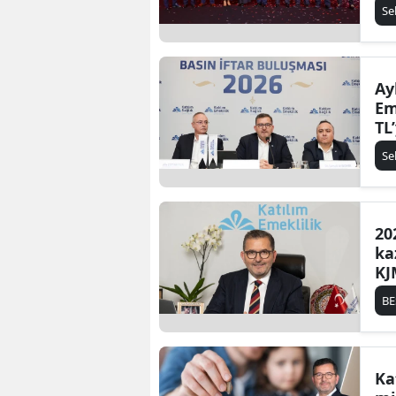
Se
Ay
Em
TL’
Se
20
ka
KJ
BE
Ka