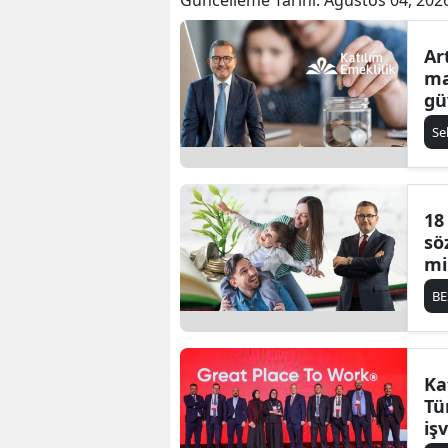
Ar
ma
gü
Se
18
sö
mi
BE
Ka
Tü
iş