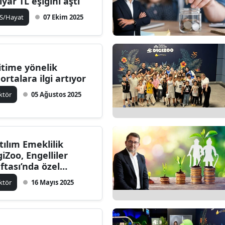
lyar TL eşiğini aştı
S/Hayat
07 Ekim 2025
itime yönelik
gortalara ilgi artıyor
ktör
05 Ağustos 2025
tılım Emeklilik
giZoo, Engelliler
ftası’nda özel
cukları ağırladı
ktör
16 Mayıs 2025