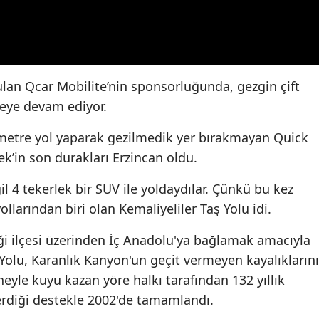
lan Qcar Mobilite’nin sponsorluğunda, gezgin çift
meye devam ediyor.
lometre yol yaparak gezilmedik yer bırakmayan Quick
ek’in son durakları Erzincan oldu.
l 4 tekerlek bir SUV ile yoldaydılar. Çünkü bu kez
ollarından biri olan Kemaliyeliler Taş Yolu idi.
riği ilçesi üzerinden İç Anadolu'ya bağlamak amacıyla
Yolu, Karanlık Kanyon'un geçit vermeyen kayalıklarını
ğneyle kuyu kazan yöre halkı tarafından 132 yıllık
erdiği destekle 2002'de tamamlandı.