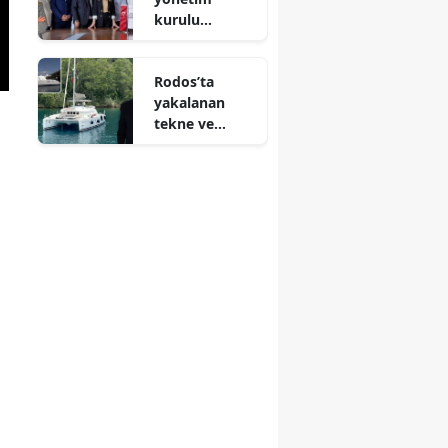
kurulu
belirlendi: Eda
Alptekin
Rodos’ta
başkan seçildi
yakalanan
tekne ve
Interpol’e
uzanan bir
hikaye