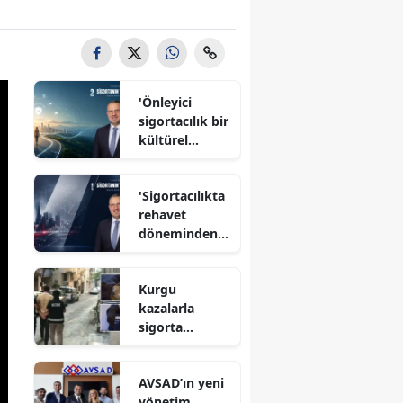
'Önleyici
sigortacılık bir
kültürel
dönüşüm'
'Sigortacılıkta
rehavet
döneminden
çıkma zamanı'
Kurgu
kazalarla
sigorta
dolandırıcılığı
yapan örgütte
AVSAD’ın yeni
avukat detayı
yönetim