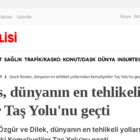
Künye
İle
ideolar
Galeriler
T
SAĞLIK
TRAFİK/KASKO
KONUT/DASK
DÜNYA
INSURTE
R
Quick Routes, dünyanın en tehlikeli yollarından Kemaliyeliler Taş Yolu'nu geç
, dünyanın en tehlikel
 Taş Yolu'nu geçti
zgür ve Dilek, dünyanın en tehlikeli yollar
ki Kemaliyeliler Taş Yolu'nu geçti