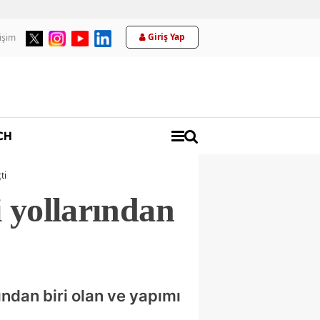
Giriş Yap
tişim
Üyelik
CH
ti
i yollarından
ından biri olan ve yapımı