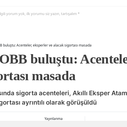
 ilgili yorum yok, ilk yorumu siz yazın, tartışalım *
buluştu: Acenteler, eksperler ve alacak sigortası masada
B buluştu: Acenteler
gortası masada
nda sigorta acenteleri, Akıllı Eksper Atam
gortası ayrıntılı olarak görüşüldü
Yayınlanma
07 Ağustos 2026 - 21:36