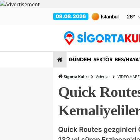
08.08.2026
26
°
V
GÜNDEM
SEKTÖR
BES/HAYA
Sigorta Kulisi
Videolar
VİDEO HABE
Quick Routes
Kemaliyeliler
Quick Routes gezginleri Ö
132 yıl süren Erzincan'da