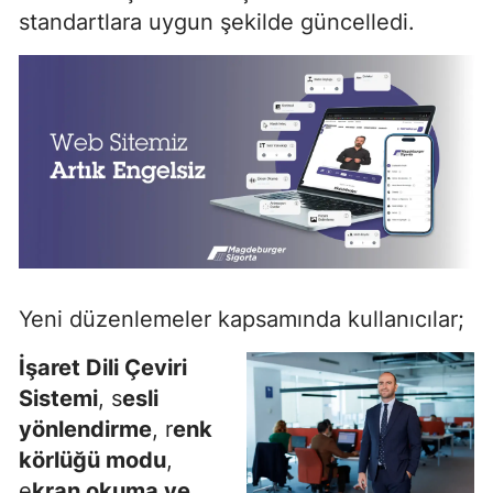
standartlara uygun şekilde güncelledi.
Yeni düzenlemeler kapsamında kullanıcılar;
İşaret Dili Çeviri
Sistemi
, s
esli
yönlendirme
, r
enk
körlüğü modu
,
e
kran okuma ve