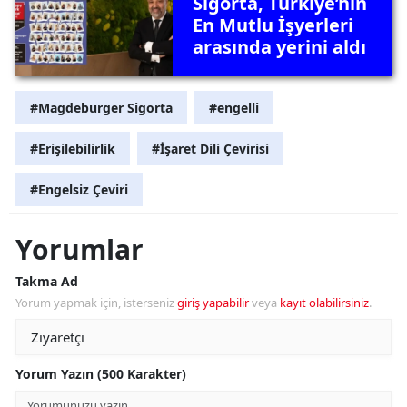
Sigorta, Türkiye’nin
En Mutlu İşyerleri
arasında yerini aldı
#Magdeburger Sigorta
#engelli
#Erişilebilirlik
#İşaret Dili Çevirisi
#Engelsiz Çeviri
Yorumlar
Takma Ad
Yorum yapmak için, isterseniz
giriş yapabilir
veya
kayıt olabilirsiniz
.
Yorum Yazın (500 Karakter)