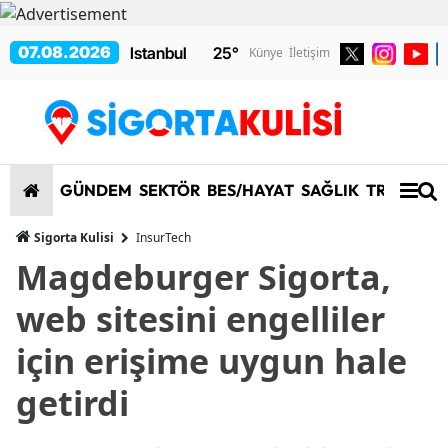
07.08.2026
25
°
Künye
İletişim
GÜNDEM
SEKTÖR
BES/HAYAT
SAĞLIK
TRAFİK/K
Sigorta Kulisi
InsurTech
Magdeburger Sigorta,
web sitesini engelliler
için erişime uygun hale
getirdi