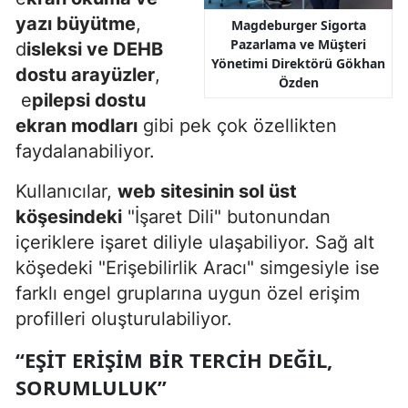
yazı büyütme
,
Magdeburger Sigorta
Pazarlama ve Müşteri
d
isleksi ve DEHB
Yönetimi Direktörü
Gökhan
dostu arayüzler
,
Özden
e
pilepsi dostu
ekran modları
gibi pek çok özellikten
faydalanabiliyor.
Kullanıcılar,
web sitesinin sol üst
köşesindeki
"İşaret Dili" butonundan
içeriklere işaret diliyle ulaşabiliyor. Sağ alt
köşedeki "Erişebilirlik Aracı" simgesiyle ise
farklı engel gruplarına uygun özel erişim
profilleri oluşturulabiliyor.
“EŞIT ERIŞIM BIR TERCIH DEĞIL,
SORUMLULUK”