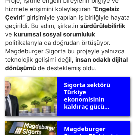
Proje, işitme engelli bireylerin bilgiye ve
hizmete erişimini kolaylaştıran
“Engelsiz
Çeviri”
girişimiyle yapılan iş birliğiyle hayata
geçirildi. Bu adım, şirketin
sürdürülebilirlik
ve
kurumsal sosyal sorumluluk
politikalarıyla da doğrudan örtüşüyor.
Magdeburger Sigorta bu projeyle yalnızca
teknolojik gelişimi değil,
insan odaklı dijital
dönüşümü
de desteklemiş oldu.
Sigorta sektörü
Türkiye
ekonomisinin
kaldıraç gücü
olabilir mi?
Magdeburger