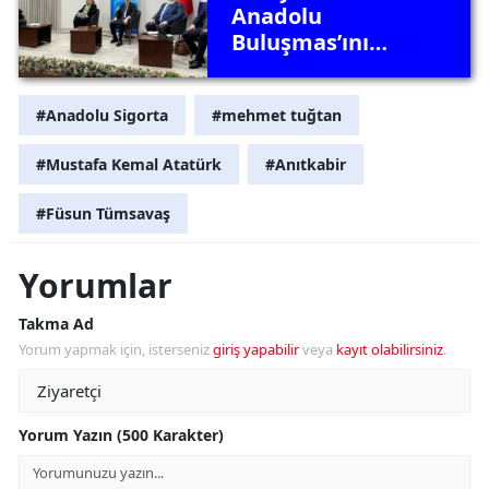
Anadolu
Buluşmas’ını
Mülkiye’de
gerçekleştirdi
#Anadolu Sigorta
#mehmet tuğtan
#Mustafa Kemal Atatürk
#Anıtkabir
#Füsun Tümsavaş
Yorumlar
Takma Ad
Yorum yapmak için, isterseniz
giriş yapabilir
veya
kayıt olabilirsiniz
.
Yorum Yazın (500 Karakter)