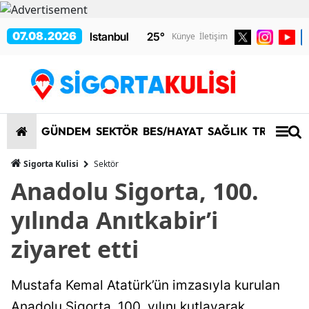
07.08.2026
25
°
Künye
İletişim
GÜNDEM
SEKTÖR
BES/HAYAT
SAĞLIK
TRAFİK/K
Sigorta Kulisi
Sektör
Anadolu Sigorta, 100.
yılında Anıtkabir’i
ziyaret etti
Mustafa Kemal Atatürk’ün imzasıyla kurulan
Anadolu Sigorta, 100. yılını kutlayarak