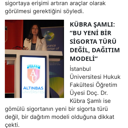
sigortaya erişimi artıran araçlar olarak
görülmesi gerektiğini söyledi.
KÜBRA ŞAMLI:
“BU YENI BIR
SIGORTA TÜRÜ
DEĞIL, DAĞITIM
MODELI”
İstanbul
Üniversitesi Hukuk
Fakültesi Öğretim
Üyesi Doç. Dr.
Kübra Şamlı ise
gömülü sigortanın yeni bir sigorta türü
değil, bir dağıtım modeli olduğuna dikkat
çekti.