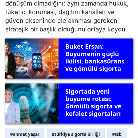
dönüşüm olmadığını; aynı zamanda hukuk,
tüketici koruması, dağıtım kanalları ve
güven ekseninde ele alınması gereken
stratejik bir başlık olduğunu ortaya koydu.
Buket Erşan:
Büyümenin güçlü
ikilisi, bankasürans
ve gömülü sigorta
Sigortada yeni
büyüme rotası:
Gömülü sigorta ve
kefalet sigortaları
#ahmet yaşar
#türkiye sigorta birliği
#tsb