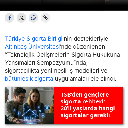
Türkiye Sigorta Birliği
’nin destekleriyle
Altınbaş Üniversitesi
’nde düzenlenen
“Teknolojik Gelişmelerin Sigorta Hukukuna
Yansımaları Sempozyumu”nda,
sigortacılıkta yeni nesil iş modelleri ve
bütünleşik sigorta
uygulamaları ele alındı.
TSB’den gençlere
sigorta rehberi:
20’li yaşlarda hangi
sigortalar gerekli