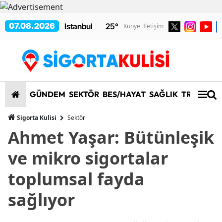
07.08.2026
25
°
Künye
İletişim
GÜNDEM
SEKTÖR
BES/HAYAT
SAĞLIK
TRAFİK/K
Sigorta Kulisi
Sektör
Ahmet Yaşar: Bütünleşik
ve mikro sigortalar
toplumsal fayda
sağlıyor