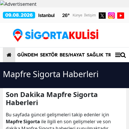
09.08.2026
26
°
Künye
İletişim
GÜNDEM
SEKTÖR
BES/HAYAT
SAĞLIK
TRAFİK/K
Mapfre Sigorta Haberleri
Son Dakika Mapfre Sigorta
Haberleri
Bu sayfada güncel gelişmeleri takip edenler için
Mapfre Sigorta
ile ilgili en son gelişmeler ve son
dakika Mapfre Sigorta haberleri sunulmaktadır.