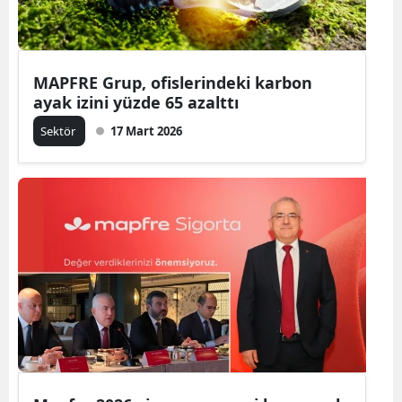
MAPFRE Grup, ofislerindeki karbon
ayak izini yüzde 65 azalttı
Sektör
17 Mart 2026