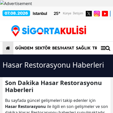
07.08.2026
25
°
Künye
İletişim
GÜNDEM
SEKTÖR
BES/HAYAT
SAĞLIK
TRAFİK/K
Hasar Restorasyonu Haberleri
Son Dakika Hasar Restorasyonu
Haberleri
Bu sayfada güncel gelişmeleri takip edenler için
Hasar Restorasyonu
ile ilgili en son gelişmeler ve son
dakika Hasar Restorasyonu haberleri sunulmaktadır.