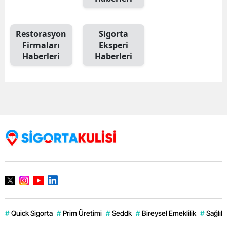
Restorasyon
Sigorta
Firmaları
Eksperi
Haberleri
Haberleri
#
Quick Sigorta
#
Prim Üretimi
#
Seddk
#
Bireysel Emeklilik
#
Sağlık 