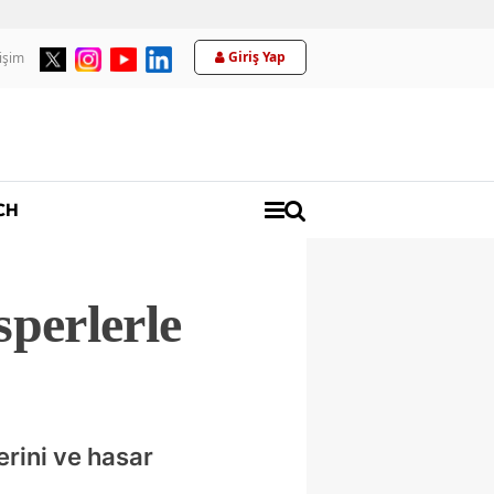
Giriş Yap
tişim
Üyelik
CH
sperlerle
erini ve hasar
ı