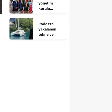
yönetim
kurulu
belirlendi: Eda
Alptekin
Rodos’ta
başkan seçildi
yakalanan
tekne ve
Interpol’e
uzanan bir
hikaye