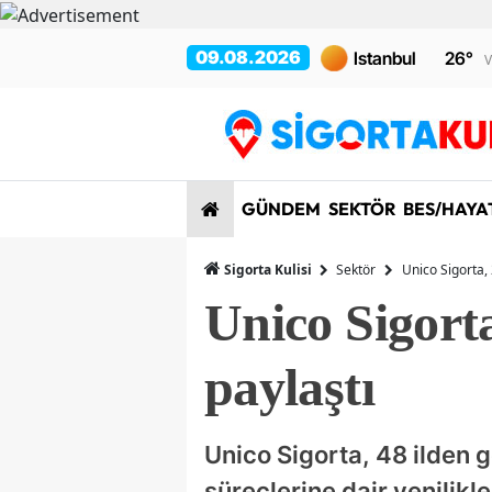
09.08.2026
26
°
V
GÜNDEM
SEKTÖR
BES/HAYA
Sigorta Kulisi
Sektör
Unico Sigorta, 
Unico Sigorta
paylaştı
Unico Sigorta, 48 ilden g
süreçlerine dair yenilikl