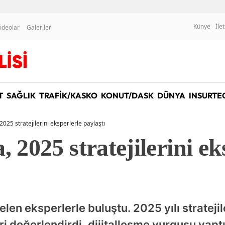
Künye
İle
ideolar
Galeriler
T
SAĞLIK
TRAFİK/KASKO
KONUT/DASK
DÜNYA
INSURTE
2025 stratejilerini eksperlerle paylaştı
, 2025 stratejilerini ek
elen eksperlerle buluştu. 2025 yılı stratejil
eri değerlendirdi, dijitalleşme vurgusu yapt