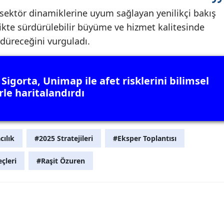
 sektör dinamiklerine uyum sağlayan yenilikçi bakış
rlikte sürdürülebilir büyüme ve hizmet kalitesinde
ürdüreceğini vurguladı.
Sigorta, Unimap ile afet risklerini bilimsel
rle haritalandırdı
cılık
#2025 Stratejileri
#Eksper Toplantısı
çleri
#Raşit Özuren