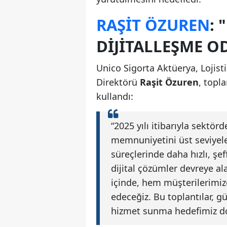
RAŞIT ÖZUREN
:
DIJITALLEŞME O
Unico Sigorta Aktüerya, Lojis
Direktörü
Raşit Özuren
, topl
kullandı:
“2025 yılı itibarıyla sek
memnuniyetini üst seviyele
süreçlerinde daha hızlı, şe
dijital çözümler devreye ala
içinde, hem müşterilerimi
edeceğiz. Bu toplantılar, g
hizmet sunma hedefimiz doğ