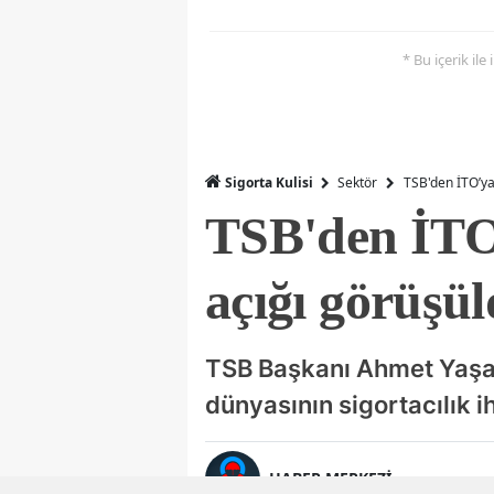
* Bu içerik ile
Sigorta Kulisi
Sektör
TSB'den İTO’ya
TSB'den İTO’
açığı görüşü
TSB Başkanı Ahmet Yaşar 
dünyasının sigortacılık i
HABER MERKEZİ