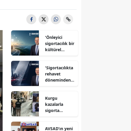
'Önleyici
sigortacılık bir
kültürel
dönüşüm'
'Sigortacılıkta
rehavet
döneminden
çıkma zamanı'
Kurgu
kazalarla
sigorta
dolandırıcılığı
yapan örgütte
AVSAD’ın yeni
avukat detayı