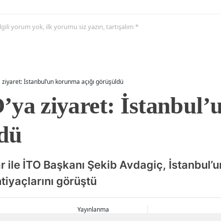
 ilgili yorum yok, ilk yorumu siz yazın, tartışalım *
 ziyaret: İstanbul’un korunma açığı görüşüldü
ya ziyaret: İstanbul
ldü
ile İTO Başkanı Şekib Avdagiç, İstanbul’u
htiyaçlarını görüştü
Yayınlanma
08 Ağustos 2026 - 16:36