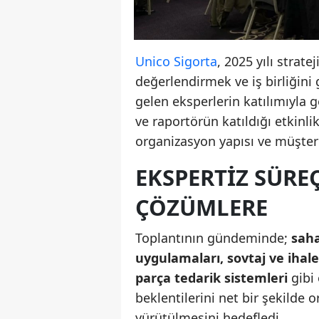
Unico Sigorta
, 2025 yılı strat
değerlendirmek ve iş birliğini
gelen eksperlerin katılımıyla g
ve raportörün katıldığı etkinli
organizasyon yapısı ve müşteri 
EKSPERTIZ SÜRE
ÇÖZÜMLERE
Toplantının gündeminde;
saha
uygulamaları, sovtaj ve ihale
parça tedarik sistemleri
gibi 
beklentilerini net bir şekilde o
yürütülmesini hedefledi.