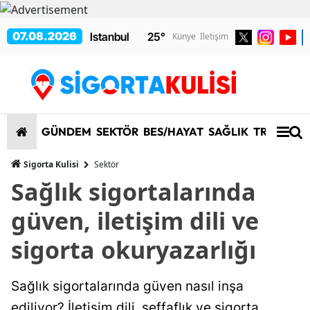
07.08.2026
25
°
Künye
İletişim
GÜNDEM
SEKTÖR
BES/HAYAT
SAĞLIK
TRAFİK/K
Sigorta Kulisi
Sektör
Sağlık sigortalarında
güven, iletişim dili ve
sigorta okuryazarlığı
Sağlık sigortalarında güven nasıl inşa
ediliyor? İletişim dili, şeffaflık ve sigorta