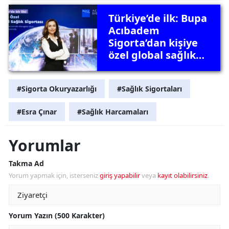
Türkiye’de ilk: Bupa
Acıbadem
Sigorta’dan kişiye
özel global sağlık
sigortası
#Sigorta Okuryazarlığı
#Sağlık Sigortaları
#Esra Çınar
#Sağlık Harcamaları
Yorumlar
Takma Ad
Yorum yapmak için, isterseniz
giriş yapabilir
veya
kayıt olabilirsiniz
.
Yorum Yazın (500 Karakter)