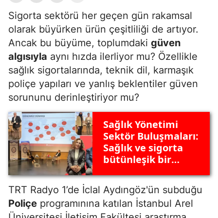
Sigorta sektörü her geçen gün rakamsal
olarak büyürken ürün çeşitliliği de artıyor.
Ancak bu büyüme, toplumdaki
güven
algısıyla
aynı hızda ilerliyor mu? Özellikle
sağlık sigortalarında, teknik dil, karmaşık
poliçe yapıları ve yanlış beklentiler güven
sorununu derinleştiriyor mu?
Sağlık Yönetimi
Sektör Buluşmaları:
Sağlık ve sigorta
bütünleşik bir
ekosistem
TRT Radyo 1
’de İclal Aydıngöz'ün subduğu
Poliçe
programınına katılan
İstanbul Arel
Üniversitesi
İletişim Fakültesi araştırma