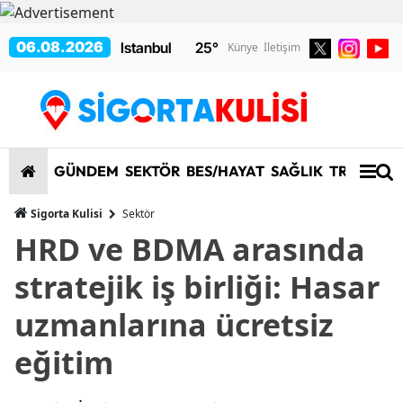
06.08.2026
25
°
Künye
İletişim
GÜNDEM
SEKTÖR
BES/HAYAT
SAĞLIK
TRAFİK/K
Sigorta Kulisi
Sektör
HRD ve BDMA arasında
stratejik iş birliği: Hasar
uzmanlarına ücretsiz
eğitim