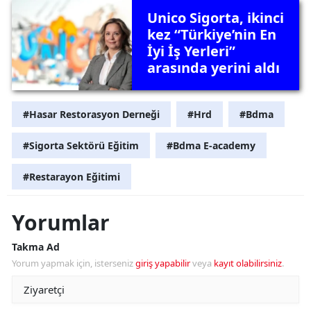
Unico Sigorta, ikinci
kez “Türkiye’nin En
İyi İş Yerleri”
arasında yerini aldı
#Hasar Restorasyon Derneği
#Hrd
#Bdma
#Sigorta Sektörü Eğitim
#Bdma E-academy
#Restarayon Eğitimi
Yorumlar
Takma Ad
Yorum yapmak için, isterseniz
giriş yapabilir
veya
kayıt olabilirsiniz
.