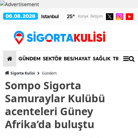
06.08.2026
25
°
Künye
İletişim
GÜNDEM
SEKTÖR
BES/HAYAT
SAĞLIK
TRAFİK/K
Sigorta Kulisi
Gündem
Sompo Sigorta
Samuraylar Kulübü
acenteleri Güney
Afrika’da buluştu