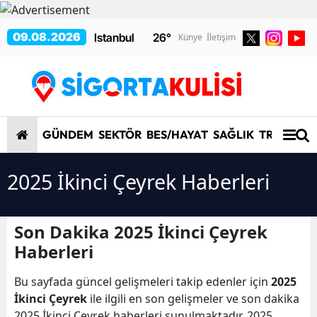
09.08.2026
26
°
Künye
İletişim
GÜNDEM
SEKTÖR
BES/HAYAT
SAĞLIK
TRAFİK/K
2025 İkinci Çeyrek Haberleri
Son Dakika 2025 İkinci Çeyrek
Haberleri
Bu sayfada güncel gelişmeleri takip edenler için
2025
İkinci Çeyrek
ile ilgili en son gelişmeler ve son dakika
2025 İkinci Çeyrek haberleri sunulmaktadır. 2025