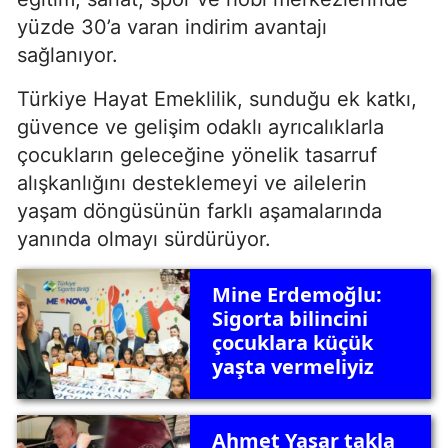
yüzde 30’a varan indirim avantajı
sağlanıyor.
Türkiye Hayat Emeklilik, sunduğu ek katkı,
güvence ve gelişim odaklı ayrıcalıklarla
çocukların geleceğine yönelik tasarruf
alışkanlığını desteklemeyi ve ailelerin
yaşam döngüsünün farklı aşamalarında
yanında olmayı sürdürüyor.
Mine Erdemoğlu:
Sigorta bilincini
çocuklara küçük
yaşta vermeliyiz
Ahmet Yaşar takla