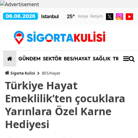
06.08.2026
25
°
Künye
İletişim
GÜNDEM
SEKTÖR
BES/HAYAT
SAĞLIK
TRAFİK/K
Sigorta Kulisi
BES/Hayat
Türkiye Hayat
Emeklilik’ten çocuklara
Yarınlara Özel Karne
Hediyesi