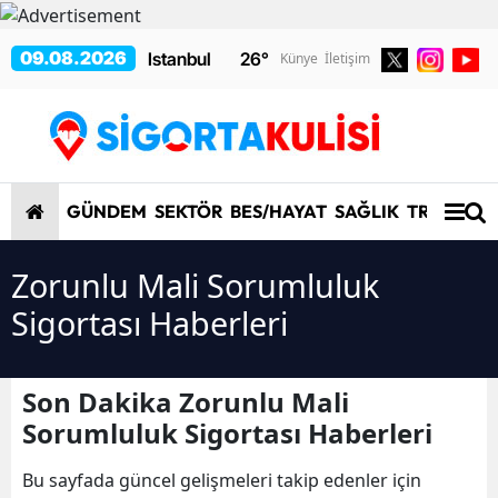
09.08.2026
26
°
Künye
İletişim
GÜNDEM
SEKTÖR
BES/HAYAT
SAĞLIK
TRAFİK/K
Zorunlu Mali Sorumluluk
Sigortası Haberleri
Son Dakika Zorunlu Mali
Sorumluluk Sigortası Haberleri
Bu sayfada güncel gelişmeleri takip edenler için