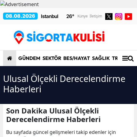
08.08.2026
26
°
Künye
İletişim
GÜNDEM
SEKTÖR
BES/HAYAT
SAĞLIK
TRAFİK/K
Ulusal Ölçekli Derecelendirme
Haberleri
Son Dakika Ulusal Ölçekli
Derecelendirme Haberleri
Bu sayfada güncel gelişmeleri takip edenler için