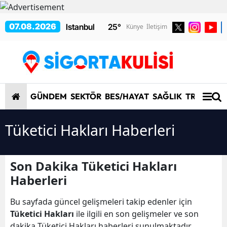
07.08.2026
25
°
Künye
İletişim
GÜNDEM
SEKTÖR
BES/HAYAT
SAĞLIK
TRAFİK/K
Tüketici Hakları Haberleri
Son Dakika Tüketici Hakları
Haberleri
Bu sayfada güncel gelişmeleri takip edenler için
Tüketici Hakları
ile ilgili en son gelişmeler ve son
dakika Tüketici Hakları haberleri sunulmaktadır.