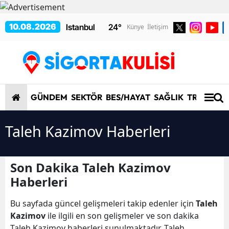
10.08.2026
24
°
Künye
İletişim
GÜNDEM
SEKTÖR
BES/HAYAT
SAĞLIK
TRAFİK/K
Taleh Kazimov Haberleri
Son Dakika Taleh Kazimov
Haberleri
Bu sayfada güncel gelişmeleri takip edenler için
Taleh
Kazimov
ile ilgili en son gelişmeler ve son dakika
Taleh Kazimov haberleri sunulmaktadır. Taleh