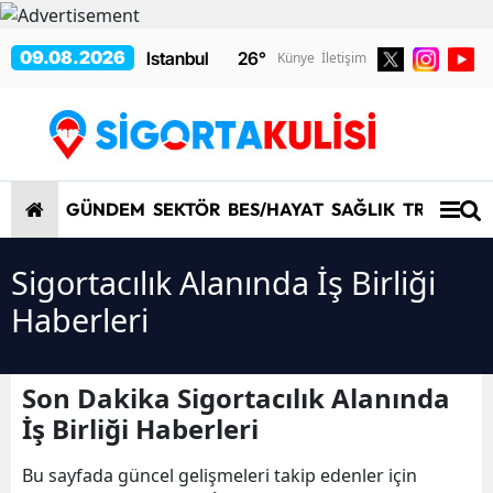
09.08.2026
26
°
Künye
İletişim
GÜNDEM
SEKTÖR
BES/HAYAT
SAĞLIK
TRAFİK/K
Sigortacılık Alanında İş Birliği
Haberleri
Son Dakika Sigortacılık Alanında
İş Birliği Haberleri
Bu sayfada güncel gelişmeleri takip edenler için