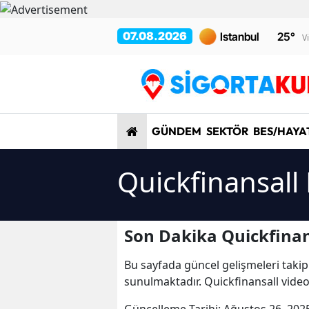
07.08.2026
25
°
V
GÜNDEM
SEKTÖR
BES/HAYA
Quickfinansall
Son Dakika Quickfinan
Bu sayfada güncel gelişmeleri takip
sunulmaktadır. Quickfinansall videol
Güncelleme Tarihi:
Ağustos 26, 202