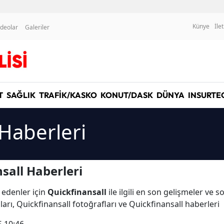
Künye
İle
ideolar
Galeriler
T
SAĞLIK
TRAFİK/KASKO
KONUT/DASK
DÜNYA
INSURTE
 Haberleri
sall Haberleri
 edenler için
Quickfinansall
ile ilgili en son gelişmeler ve 
arı, Quickfinansall fotoğrafları ve Quickfinansall haberleri
5 10:46