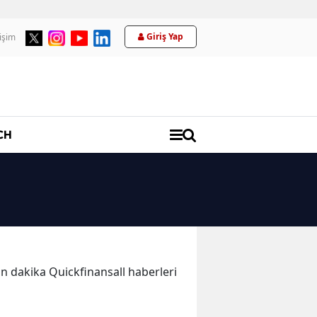
Giriş Yap
tişim
Üyelik
CH
son dakika Quickfinansall haberleri