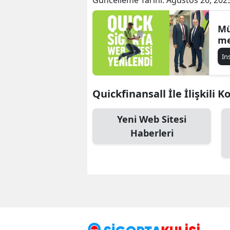
Mü
me
In
Quickfinansall İle İlişkili K
Yeni Web Sitesi
Haberleri