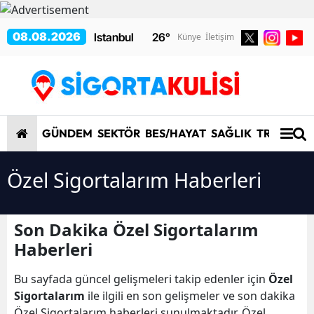
08.08.2026
26
°
Künye
İletişim
GÜNDEM
SEKTÖR
BES/HAYAT
SAĞLIK
TRAFİK/K
Özel Sigortalarım Haberleri
Son Dakika Özel Sigortalarım
Haberleri
Bu sayfada güncel gelişmeleri takip edenler için
Özel
Sigortalarım
ile ilgili en son gelişmeler ve son dakika
Özel Sigortalarım haberleri sunulmaktadır. Özel