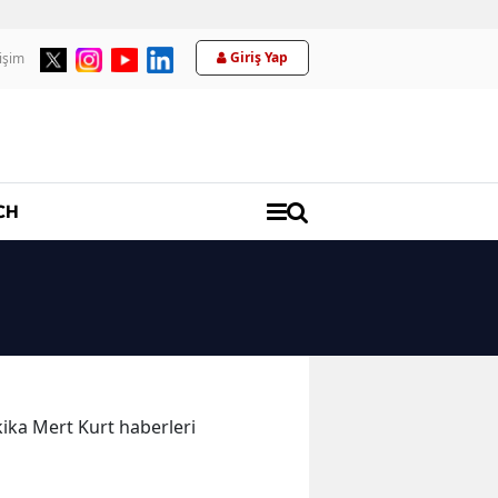
Giriş Yap
tişim
Üyelik
CH
akika Mert Kurt haberleri