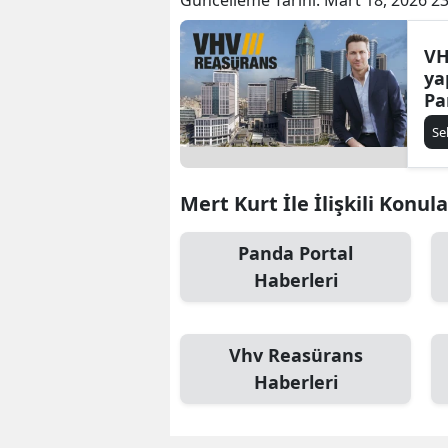
VH
ya
Pa
Se
Mert Kurt İle İlişkili Konula
Panda Portal
Haberleri
Vhv Reasürans
Haberleri