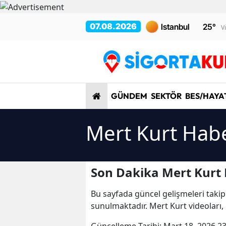
07.08.2026
25
°
V
GÜNDEM
SEKTÖR
BES/HAYA
Mert Kurt Habe
Son Dakika Mert Kurt 
Bu sayfada güncel gelişmeleri takip
sunulmaktadır. Mert Kurt videoları,
Güncelleme Tarihi:
Mart 18, 2026 23