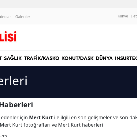
Künye
İle
ideolar
Galeriler
T
SAĞLIK
TRAFİK/KASKO
KONUT/DASK
DÜNYA
INSURTE
rleri
Haberleri
 edenler için
Mert Kurt
ile ilgili en son gelişmeler ve son d
 Mert Kurt fotoğrafları ve Mert Kurt haberleri
:22