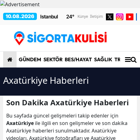
10.08.2026
24
°
Künye
İletişim
GÜNDEM
SEKTÖR
BES/HAYAT
SAĞLIK
TRAFİK/K
Axatürkiye Haberleri
Son Dakika Axatürkiye Haberleri
Bu sayfada güncel gelişmeleri takip edenler için
Axatürkiye
ile ilgili en son gelişmeler ve son dakika
Axatürkiye haberleri sunulmaktadır. Axatürkiye
videoları, Axatürkiye fotoğrafları ve Axatürkiye